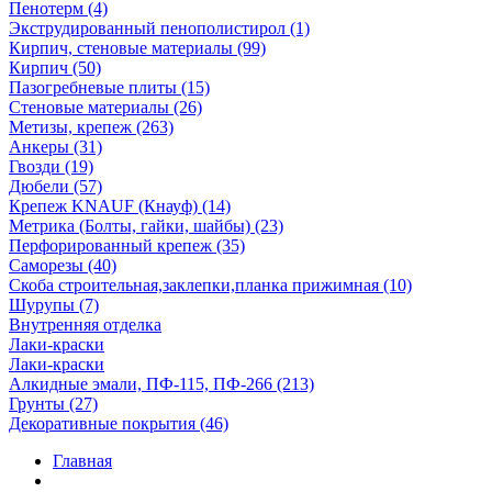
Пенотерм (4)
Экструдированный пенополистирол (1)
Кирпич, стеновые материалы (99)
Кирпич (50)
Пазогребневые плиты (15)
Стеновые материалы (26)
Метизы, крепеж (263)
Анкеры (31)
Гвозди (19)
Дюбели (57)
Крепеж KNAUF (Кнауф) (14)
Метрика (Болты, гайки, шайбы) (23)
Перфорированный крепеж (35)
Саморезы (40)
Скоба строительная,заклепки,планка прижимная (10)
Шурупы (7)
Внутренняя отделка
Лаки-краски
Лаки-краски
Алкидные эмали, ПФ-115, ПФ-266 (213)
Грунты (27)
Декоративные покрытия (46)
Главная