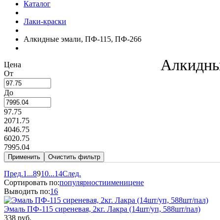
Каталог
Лаки-краски
Алкидные эмали, ПФ-115, ПФ-266
Алкидны
Цена
От
До
97.75
2071.75
4046.75
6020.75
7995.04
Пред.
1
...
8
9
10
...
14
След.
Сортировать по:
популярности
имени
цене
Выводить по:
16
Эмаль ПФ-115 сиреневая, 2кг. Лакра (14шт/уп, 588шт/пал)
338 руб.