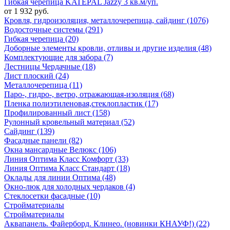
Гибкая черепица KATEPAL Jazzy 3 кв.м/уп.
от 1 932 руб.
Кровля, гидроизоляция, металлочерепица, сайдинг (1076)
Водосточные системы (291)
Гибкая черепица (20)
Доборные элементы кровли, отливы и другие изделия (48)
Комплектующие для забора (7)
Лестницы Чердачные (18)
Лист плоский (24)
Металлочерепица (11)
Паро-, гидро-, ветро, отражающая-изоляция (68)
Пленка полиэтиленовая,стеклопластик (17)
Профилированный лист (158)
Рулонный кровельный материал (52)
Сайдинг (139)
Фасадные панели (82)
Окна мансардные Велюкс (106)
Линия Оптима Класс Комфорт (33)
Линия Оптима Класс Стандарт (18)
Оклады для линии Оптима (48)
Окно-люк для холодных чердаков (4)
Стеклосетки фасадные (10)
Стройматериалы
Стройматериалы
Аквапанель. Файерборд. Клинео. (новинки КНАУФ!) (22)