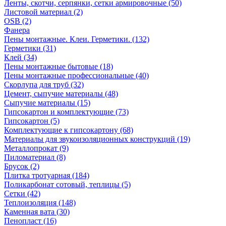
Ленты, скотчи, серпянки, сетки армировочные (50)
Листовой материал (2)
OSB (2)
Фанера
Пены монтажные. Клеи. Герметики. (132)
Герметики (31)
Клей (34)
Пены монтажные бытовые (18)
Пены монтажные профессиональные (40)
Скорлупа для труб (32)
Цемент, сыпучие материалы (48)
Сыпучие материалы (15)
Гипсокартон и комплектующие (73)
Гипсокартон (5)
Комплектующие к гипсокартону (68)
Материалы для звукоизоляционных конструкций (19)
Металлопрокат (9)
Пиломатериал (8)
Брусок (2)
Плитка тротуарная (184)
Поликарбонат сотовый, теплицы (5)
Сетки (42)
Теплоизоляция (148)
Каменная вата (30)
Пенопласт (16)