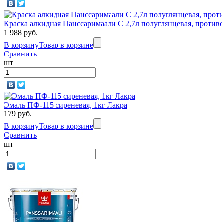
Краска алкидная Панссаримаали С 2,7л полуглянцевая, против
1 988 руб.
В корзину
Товар в корзине
Сравнить
шт
Эмаль ПФ-115 сиреневая, 1кг Лакра
179 руб.
В корзину
Товар в корзине
Сравнить
шт