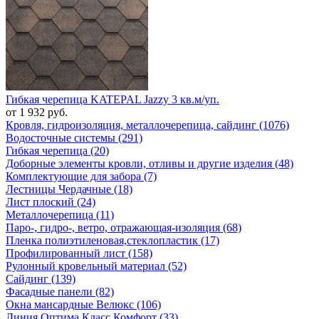
Гибкая черепица KATEPAL Jazzy 3 кв.м/уп.
от 1 932 руб.
Кровля, гидроизоляция, металлочерепица, сайдинг (1076)
Водосточные системы (291)
Гибкая черепица (20)
Доборные элементы кровли, отливы и другие изделия (48)
Комплектующие для забора (7)
Лестницы Чердачные (18)
Лист плоский (24)
Металлочерепица (11)
Паро-, гидро-, ветро, отражающая-изоляция (68)
Пленка полиэтиленовая,стеклопластик (17)
Профилированный лист (158)
Рулонный кровельный материал (52)
Сайдинг (139)
Фасадные панели (82)
Окна мансардные Велюкс (106)
Линия Оптима Класс Комфорт (33)