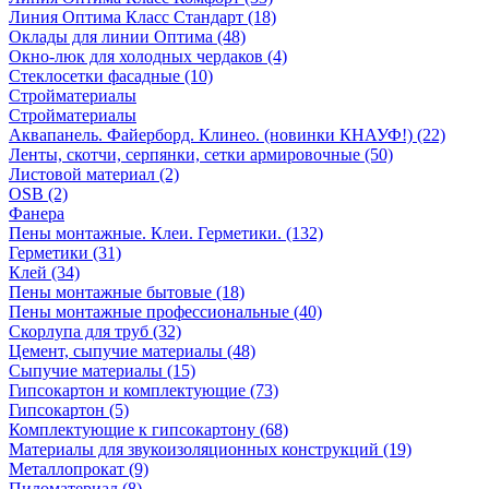
Линия Оптима Класс Стандарт (18)
Оклады для линии Оптима (48)
Окно-люк для холодных чердаков (4)
Стеклосетки фасадные (10)
Стройматериалы
Стройматериалы
Аквапанель. Файерборд. Клинео. (новинки КНАУФ!) (22)
Ленты, скотчи, серпянки, сетки армировочные (50)
Листовой материал (2)
OSB (2)
Фанера
Пены монтажные. Клеи. Герметики. (132)
Герметики (31)
Клей (34)
Пены монтажные бытовые (18)
Пены монтажные профессиональные (40)
Скорлупа для труб (32)
Цемент, сыпучие материалы (48)
Сыпучие материалы (15)
Гипсокартон и комплектующие (73)
Гипсокартон (5)
Комплектующие к гипсокартону (68)
Материалы для звукоизоляционных конструкций (19)
Металлопрокат (9)
Пиломатериал (8)