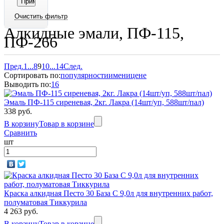
Алкидные эмали, ПФ-115,
ПФ-266
Пред.
1
...
8
9
10
...
14
След.
Сортировать по:
популярности
имени
цене
Выводить по:
16
Эмаль ПФ-115 сиреневая, 2кг. Лакра (14шт/уп, 588шт/пал)
338 руб.
В корзину
Товар в корзине
Сравнить
шт
Краска алкидная Песто 30 База С 9,0л для внутренних работ,
полуматовая Тиккурила
4 263 руб.
В корзину
Товар в корзине