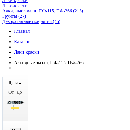
Лаки-краски
Лаки-краски
Алкидные эмали, ПФ-115, ПФ-266 (213)
Грунты (27)
Декоративные покрытия (46)
Главная
Каталог
Лаки-краски
Алкидные эмали, ПФ-115, ПФ-266
Цена
От
До
97.75
2071.75
4046.75
6020.75
7995.04