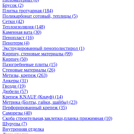
Брусок (2)
Плитка тротуарная (184)
Поликарбонат сотовый, теплицы (5)
Сетки (42)
Теплоизоляция (148)
Каменная вата (30)
Пенопласт (16)
Пенотерм (4)
Экструдированный пенополистирол (1)
Кирпич, стеновые материалы (99)
Кирпич (50)
Пазогребневые плиты (15)
Стеновые материалы (26)
Метизы, крепеж (263)
Анкеры (31)
Гвозди (19)
Дюбели (57)
Крепеж KNAUF (Кнауф) (14)
Метрика (Болты, гайки, шайбы) (23)
Перфорированный крепеж (35)
Саморезы (40)
Скоба строительная,заклепки,планка прижимная (10)
Шурупы (7)
Внутренняя отделка