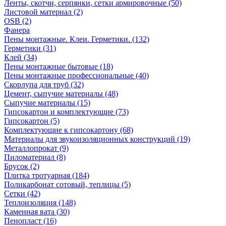
Ленты, скотчи, серпянки, сетки армировочные (50)
Листовой материал (2)
OSB (2)
Фанера
Пены монтажные. Клеи. Герметики. (132)
Герметики (31)
Клей (34)
Пены монтажные бытовые (18)
Пены монтажные профессиональные (40)
Скорлупа для труб (32)
Цемент, сыпучие материалы (48)
Сыпучие материалы (15)
Гипсокартон и комплектующие (73)
Гипсокартон (5)
Комплектующие к гипсокартону (68)
Материалы для звукоизоляционных конструкций (19)
Металлопрокат (9)
Пиломатериал (8)
Брусок (2)
Плитка тротуарная (184)
Поликарбонат сотовый, теплицы (5)
Сетки (42)
Теплоизоляция (148)
Каменная вата (30)
Пенопласт (16)