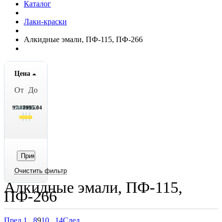
Каталог
Лаки-краски
Алкидные эмали, ПФ-115, ПФ-266
Цена
От
До
97.75
2071.75
4046.75
6020.75
7995.04
Алкидные эмали, ПФ-115,
ПФ-266
Пред.
1
...
8
9
10
...
14
След.