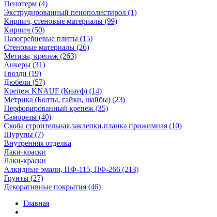
Пенотерм (4)
Экструдированный пенополистирол (1)
Кирпич, стеновые материалы (99)
Кирпич (50)
Пазогребневые плиты (15)
Стеновые материалы (26)
Метизы, крепеж (263)
Анкеры (31)
Гвозди (19)
Дюбели (57)
Крепеж KNAUF (Кнауф) (14)
Метрика (Болты, гайки, шайбы) (23)
Перфорированный крепеж (35)
Саморезы (40)
Скоба строительная,заклепки,планка прижимная (10)
Шурупы (7)
Внутренняя отделка
Лаки-краски
Лаки-краски
Алкидные эмали, ПФ-115, ПФ-266 (213)
Грунты (27)
Декоративные покрытия (46)
Главная