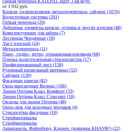
Гибкая черепица KATEPAL Jazzy 3 кв.м/уп.
от 1 932 руб.
Кровля, гидроизоляция, металлочерепица, сайдинг (1076)
Водосточные системы (291)
Гибкая черепица (20)
Доборные элементы кровли, отливы и другие изделия (48)
Комплектующие для забора (7)
Лестницы Чердачные (18)
Лист плоский (24)
Металлочерепица (11)
Паро-, гидро-, ветро, отражающая-изоляция (68)
Пленка полиэтиленовая,стеклопластик (17)
Профилированный лист (158)
Рулонный кровельный материал (52)
Сайдинг (139)
Фасадные панели (82)
Окна мансардные Велюкс (106)
Линия Оптима Класс Комфорт (33)
Линия Оптима Класс Стандарт (18)
Оклады для линии Оптима (48)
Окно-люк для холодных чердаков (4)
Стеклосетки фасадные (10)
Стройматериалы
Стройматериалы
Аквапанель. Файерборд. Клинео. (новинки КНАУФ!) (22)