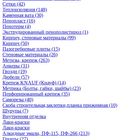
Сетки (42)
Теплоизоляция (148)
Каменная вата (30)
Пенопласт (16)
Пенотерм (4)
Экструдированный пенополистирол (1)
Кирпич, стеновые материалы (99)
Кирпич (50)
Пазогребневые плиты (15)
Стеновые материалы (26)
Метизы, крепеж (263)
Анкеры (31)
Гвозди (19)
Дюбели (57)
Крепеж KNAUF (Кнауф) (14)
Метрика (Болты, гайки, шайбы) (23)
Перфорированный крепеж (35)
Саморезы (40)
Скоба строительная,заклепки,планка прижимная (10)
Шурупы (7)
Внутренняя отделка
Лаки-краски
Лаки-краски
Алкидные эмали, ПФ-115, ПФ-266 (213)
Грунты (27)