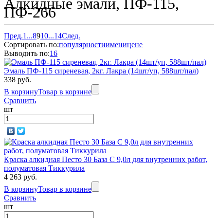
Алкидные эмали, ПФ-115,
ПФ-266
Пред.
1
...
8
9
10
...
14
След.
Сортировать по:
популярности
имени
цене
Выводить по:
16
Эмаль ПФ-115 сиреневая, 2кг. Лакра (14шт/уп, 588шт/пал)
338 руб.
В корзину
Товар в корзине
Сравнить
шт
Краска алкидная Песто 30 База С 9,0л для внутренних работ,
полуматовая Тиккурила
4 263 руб.
В корзину
Товар в корзине
Сравнить
шт