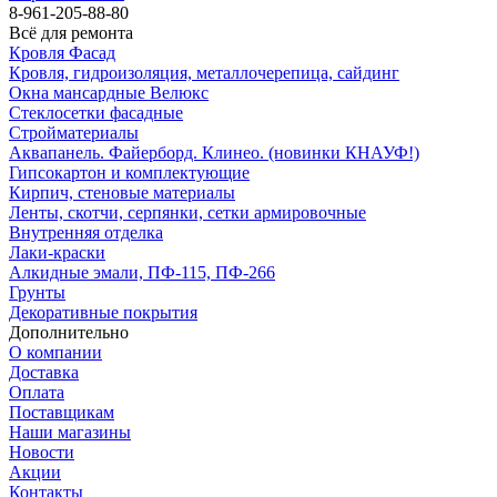
8-961-205-88-80
Всё для ремонта
Кровля Фасад
Кровля, гидроизоляция, металлочерепица, сайдинг
Окна мансардные Велюкс
Стеклосетки фасадные
Стройматериалы
Аквапанель. Файерборд. Клинео. (новинки КНАУФ!)
Гипсокартон и комплектующие
Кирпич, стеновые материалы
Ленты, скотчи, серпянки, сетки армировочные
Внутренняя отделка
Лаки-краски
Алкидные эмали, ПФ-115, ПФ-266
Грунты
Декоративные покрытия
Дополнительно
О компании
Доставка
Оплата
Поставщикам
Наши магазины
Новости
Акции
Контакты