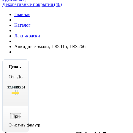
Декоративные покрытия (46)
Главная
Каталог
Лаки-краски
Алкидные эмали, ПФ-115, ПФ-266
Цена
От
До
97.75
2071.75
4046.75
6020.75
7995.04