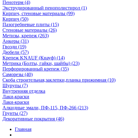
Пенотерм (4)
Экструдированный пенополистирол (1)
Кирпич, стеновые материалы (99)
Кирпич (50)
Пазогребневые плиты (15)
Стеновые материалы (26)
Метизы, крепеж (263)
Анкеры (31)
Гвозди (19)
Дюбели (57)
Крепеж KNAUF (Кнауф) (14)
Метрика (Болты, гайки, шайбы) (23)
Перфорированный крепеж (35)
Саморезы (40)
Скоба строительная,заклепки,планка прижимная (10)
Шурупы (7)
Внутренняя отделка
Лаки-краски
Лаки-краски
Алкидные эмали, ПФ-115, ПФ-266 (213)
Грунты (27)
Декоративные покрытия (46)
Главная