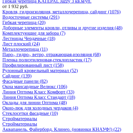
Гибкая черепица KATEPAL Jazzy 3 кв.м/уп.
от 1 932 руб.
Кровля, гидроизоляция, металлочерепица, сайдинг (1076)
Водосточные системы (291)
Гибкая черепица (20)
Доборные элементы кровли, отливы и другие изделия (48)
Комплектующие для забора (7)
Лестницы Чердачные (18)
Лист плоский (24)
Металлочерепица (11)
Паро-, гидро-, ветро, отражающая-изоляция (68)
Пленка полиэтиленовая,стеклопластик (17)
Профилированный лист (158)
Рулонный кровельный материал (52)
Сайдинг (139)
Фасадные панели (82)
Окна мансардные Велюкс (106)
Линия Оптима Класс Комфорт (33)
Линия Оптима Класс Стандарт (18)
Оклады для линии Оптима (48)
Окно-люк для холодных чердаков (4)
Стеклосетки фасадные (10)
Стройматериалы
Стройматериалы
Аквапанель. Файерборд. Клинео. (новинки КНАУФ!) (22)