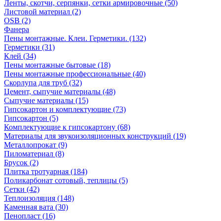
Ленты, скотчи, серпянки, сетки армировочные (50)
Листовой материал (2)
OSB (2)
Фанера
Пены монтажные. Клеи. Герметики. (132)
Герметики (31)
Клей (34)
Пены монтажные бытовые (18)
Пены монтажные профессиональные (40)
Скорлупа для труб (32)
Цемент, сыпучие материалы (48)
Сыпучие материалы (15)
Гипсокартон и комплектующие (73)
Гипсокартон (5)
Комплектующие к гипсокартону (68)
Материалы для звукоизоляционных конструкций (19)
Металлопрокат (9)
Пиломатериал (8)
Брусок (2)
Плитка тротуарная (184)
Поликарбонат сотовый, теплицы (5)
Сетки (42)
Теплоизоляция (148)
Каменная вата (30)
Пенопласт (16)