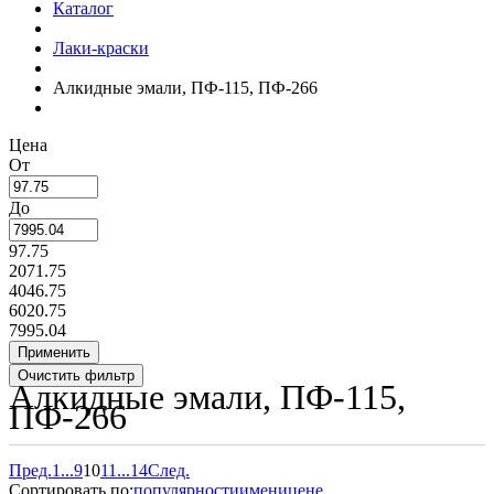
Каталог
Лаки-краски
Алкидные эмали, ПФ-115, ПФ-266
Цена
От
До
97.75
2071.75
4046.75
6020.75
7995.04
Алкидные эмали, ПФ-115,
ПФ-266
Пред.
1
...
9
10
11
...
14
След.
Сортировать по:
популярности
имени
цене