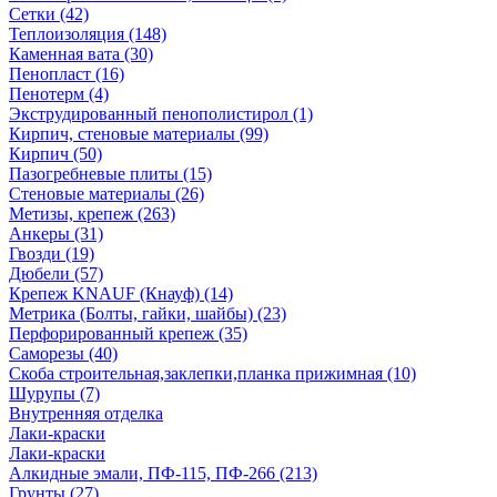
Сетки (42)
Теплоизоляция (148)
Каменная вата (30)
Пенопласт (16)
Пенотерм (4)
Экструдированный пенополистирол (1)
Кирпич, стеновые материалы (99)
Кирпич (50)
Пазогребневые плиты (15)
Стеновые материалы (26)
Метизы, крепеж (263)
Анкеры (31)
Гвозди (19)
Дюбели (57)
Крепеж KNAUF (Кнауф) (14)
Метрика (Болты, гайки, шайбы) (23)
Перфорированный крепеж (35)
Саморезы (40)
Скоба строительная,заклепки,планка прижимная (10)
Шурупы (7)
Внутренняя отделка
Лаки-краски
Лаки-краски
Алкидные эмали, ПФ-115, ПФ-266 (213)
Грунты (27)