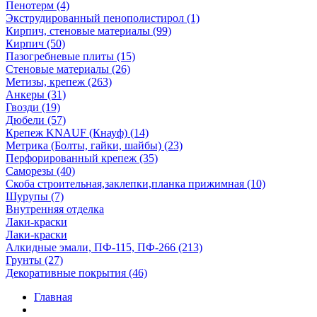
Пенотерм (4)
Экструдированный пенополистирол (1)
Кирпич, стеновые материалы (99)
Кирпич (50)
Пазогребневые плиты (15)
Стеновые материалы (26)
Метизы, крепеж (263)
Анкеры (31)
Гвозди (19)
Дюбели (57)
Крепеж KNAUF (Кнауф) (14)
Метрика (Болты, гайки, шайбы) (23)
Перфорированный крепеж (35)
Саморезы (40)
Скоба строительная,заклепки,планка прижимная (10)
Шурупы (7)
Внутренняя отделка
Лаки-краски
Лаки-краски
Алкидные эмали, ПФ-115, ПФ-266 (213)
Грунты (27)
Декоративные покрытия (46)
Главная