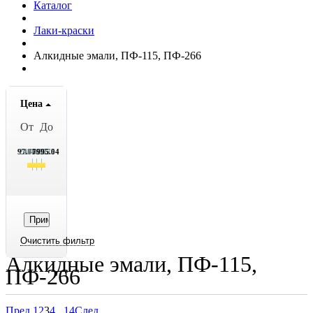
Каталог
Лаки-краски
Алкидные эмали, ПФ-115, ПФ-266
Цена
От
До
97.75
2071.75
4046.75
6020.75
7995.04
Алкидные эмали, ПФ-115,
ПФ-266
Пред.
1
2
3
4
...
14
След.