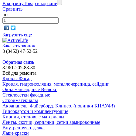
В корзину
Товар в корзине
Сравнить
шт
Загрузить еще
Заказать звонок
8 (3452) 47-52-52
Обратная связь
8-961-205-88-80
Всё для ремонта
Кровля Фасад
Кровля, гидроизоляция, металлочерепица, сайдинг
Окна мансардные Велюкс
Стеклосетки фасадные
Стройматериалы
Аквапанель. Файерборд. Клинео. (новинки КНАУФ!)
Гипсокартон и комплектующие
Кирпич, стеновые материалы
Ленты, скотчи, серпянки, сетки армировочные
Внутренняя отделка
Лаки-краски