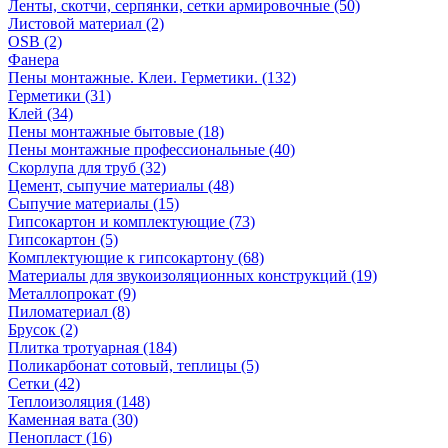
Ленты, скотчи, серпянки, сетки армировочные (50)
Листовой материал (2)
OSB (2)
Фанера
Пены монтажные. Клеи. Герметики. (132)
Герметики (31)
Клей (34)
Пены монтажные бытовые (18)
Пены монтажные профессиональные (40)
Скорлупа для труб (32)
Цемент, сыпучие материалы (48)
Сыпучие материалы (15)
Гипсокартон и комплектующие (73)
Гипсокартон (5)
Комплектующие к гипсокартону (68)
Материалы для звукоизоляционных конструкций (19)
Металлопрокат (9)
Пиломатериал (8)
Брусок (2)
Плитка тротуарная (184)
Поликарбонат сотовый, теплицы (5)
Сетки (42)
Теплоизоляция (148)
Каменная вата (30)
Пенопласт (16)