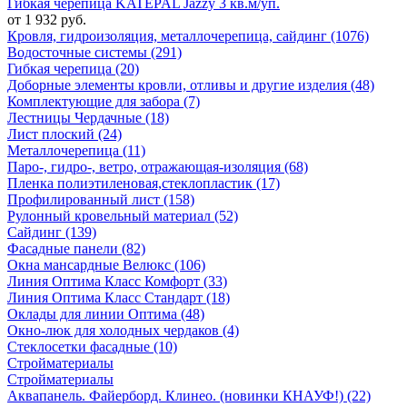
Гибкая черепица KATEPAL Jazzy 3 кв.м/уп.
от 1 932 руб.
Кровля, гидроизоляция, металлочерепица, сайдинг (1076)
Водосточные системы (291)
Гибкая черепица (20)
Доборные элементы кровли, отливы и другие изделия (48)
Комплектующие для забора (7)
Лестницы Чердачные (18)
Лист плоский (24)
Металлочерепица (11)
Паро-, гидро-, ветро, отражающая-изоляция (68)
Пленка полиэтиленовая,стеклопластик (17)
Профилированный лист (158)
Рулонный кровельный материал (52)
Сайдинг (139)
Фасадные панели (82)
Окна мансардные Велюкс (106)
Линия Оптима Класс Комфорт (33)
Линия Оптима Класс Стандарт (18)
Оклады для линии Оптима (48)
Окно-люк для холодных чердаков (4)
Стеклосетки фасадные (10)
Стройматериалы
Стройматериалы
Аквапанель. Файерборд. Клинео. (новинки КНАУФ!) (22)