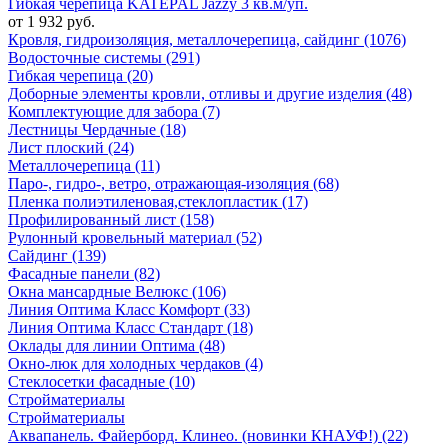
Гибкая черепица KATEPAL Jazzy 3 кв.м/уп.
от 1 932 руб.
Кровля, гидроизоляция, металлочерепица, сайдинг (1076)
Водосточные системы (291)
Гибкая черепица (20)
Доборные элементы кровли, отливы и другие изделия (48)
Комплектующие для забора (7)
Лестницы Чердачные (18)
Лист плоский (24)
Металлочерепица (11)
Паро-, гидро-, ветро, отражающая-изоляция (68)
Пленка полиэтиленовая,стеклопластик (17)
Профилированный лист (158)
Рулонный кровельный материал (52)
Сайдинг (139)
Фасадные панели (82)
Окна мансардные Велюкс (106)
Линия Оптима Класс Комфорт (33)
Линия Оптима Класс Стандарт (18)
Оклады для линии Оптима (48)
Окно-люк для холодных чердаков (4)
Стеклосетки фасадные (10)
Стройматериалы
Стройматериалы
Аквапанель. Файерборд. Клинео. (новинки КНАУФ!) (22)