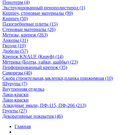
Пенотерм (4)
Экструдированный пенополистирол (1)
Кирпич, стеновые материалы (99)
Кирпич (50)
Пазогребневые плиты (15)
Стеновые материалы (26)
Метизы, крепеж (263)
Анкеры (31)
Гвозди (19)
Дюбели (57)
Крепеж KNAUF (Кнауф) (14)
Метрика (Болты, гайки, шайбы) (23)
Перфорированный крепеж (35)
Саморезы (40)
Скоба строительная,заклепки,планка прижимная (10)
Шурупы (7)
Внутренняя отделка
Лаки-краски
Лаки-краски
Алкидные эмали, ПФ-115, ПФ-266 (213)
Грунты (27)
Декоративные покрытия (46)
Главная