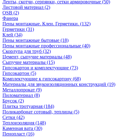
Ленты, скотчи, серпянки, сетки армировочные (50)
Листовой материал (2)
OSB (2)
Фанера
Пены монтажные. Клеи. Герметики. (132)
Герметики (31)
Клей (34)
Пены монтажные бытовые (18)
Пены монтажные профессиональные (40)
Скорлупа для труб (32)
Цемент, сыпучие материалы (48)
Сыпучие материалы (15)
Гипсокартон и комплектующие (73)
Гипсокартон (5)
Комплектующие к гипсокартону (68)
Материалы для звукоизоляционных конструкций (19)
Металлопрокат (9)
Пиломатериал (8)
Брусок (2)
Плитка тротуарная (184)
Поликарбонат сотовый, теплицы (5)
Сетки (42)
Теплоизоляция (148)
Каменная вата (30)
Пенопласт (16)