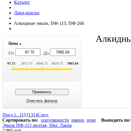
Каталог
Лаки-краски
Алкидные эмали, ПФ-115, ПФ-266
Алкидны
Цена
От
До
97.75
2071.75
4046.75
6020.75
7995.04
Пред.
1
...
11
12
13
14
След.
Сортировать по:
популярности
имени
цене
Выводить по:
Эмаль ПФ-115 желтая, 50кг. Лакра
7 995 руб.