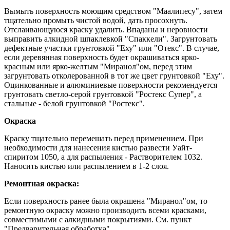
Вымыть поверхность моющим средством "Маалипесу", затем
тщательно промыть чистой водой, дать просохнуть.
Отслаивающуюся краску удалить. Впаданы и неровности
выправить алкидной шпаклевкой "Спаккели". Загрунтовать
дефектные участки грунтовкой "Еху" или "Отекс". В случае,
если деревянная поверхность будет окрашиваться ярко-
красным или ярко-желтым "Миранол"ом, перед этим
загрунтовать отколерованной в тот же цвет грунтовкой "Еху".
Оцинкованные и алюминиевые поверхности рекомендуется
грунтовать светло-серой грунтовкой "Ростекс Супер", а
стальные - белой грунтовкой "Ростекс".
Окраска
Краску тщательно перемешать перед применением. При
необходимости для нанесения кистью развести Уайт-
спиритом 1050, а для распыления - Растворителем 1032.
Наносить кистью или распылением в 1-2 слоя.
Ремонтная окраска:
Если поверхность ранее была окрашена "Миранол"ом, то
ремонтную окраску можно производить всеми красками,
совместимыми с алкидными покрытиями. См. пункт
"Предварительная обработка".