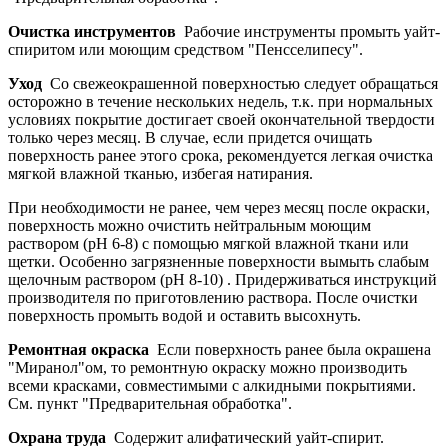
Очистка инструментов
Рабочие инструменты промыть уайт-
спиритом или моющим средством "Пенсселипесу".
Уход
Со свежеокрашенной поверхностью следует обращаться
осторожно в течение нескольких недель, т.к. при нормальных
условиях покрытие достигает своей окончательной твердости
только через месяц. В случае, если придется очищать
поверхность ранее этого срока, рекомендуется легкая очистка
мягкой влажной тканью, избегая натирания.
При необходимости не ранее, чем через месяц после окраски,
поверхность можно очистить нейтральным моющим
раствором (pH 6-8) с помощью мягкой влажной ткани или
щетки. Особенно загрязненные поверхности вымыть слабым
щелочным раствором (pH 8-10) . Придерживаться инструкций
производителя по приготовлению раствора. После очистки
поверхность промыть водой и оставить высохнуть.
Ремонтная окраска
Если поверхность ранее была окрашена
"Миранол"ом, то ремонтную окраску можно производить
всеми красками, совместимыми с алкидными покрытиями.
См. пункт "Предварительная обработка".
Охрана труда
Содержит алифатический уайт-спирит.