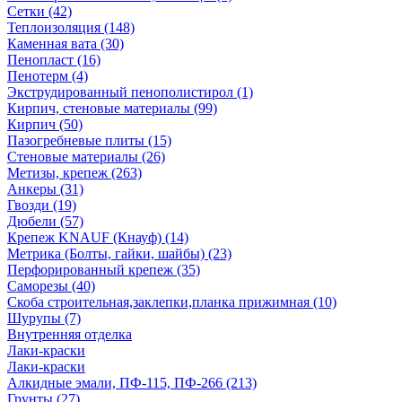
Сетки (42)
Теплоизоляция (148)
Каменная вата (30)
Пенопласт (16)
Пенотерм (4)
Экструдированный пенополистирол (1)
Кирпич, стеновые материалы (99)
Кирпич (50)
Пазогребневые плиты (15)
Стеновые материалы (26)
Метизы, крепеж (263)
Анкеры (31)
Гвозди (19)
Дюбели (57)
Крепеж KNAUF (Кнауф) (14)
Метрика (Болты, гайки, шайбы) (23)
Перфорированный крепеж (35)
Саморезы (40)
Скоба строительная,заклепки,планка прижимная (10)
Шурупы (7)
Внутренняя отделка
Лаки-краски
Лаки-краски
Алкидные эмали, ПФ-115, ПФ-266 (213)
Грунты (27)