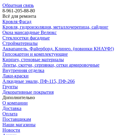
Обратная связь
8-961-205-88-80
Всё для ремонта
Кровля Фасад
Кровля, гидроизоляция, металлочерепица, сайдинг
Окна мансардные Велюкс
Стеклосетки фасадные
Стройматериалы
Аквапанель. Файерборд. Клинео. (новинки КНАУФ!)
Гипсокартон и комплектующие
Кирпич, стеновые материалы
Ленты, скотчи, серпянки, сетки армировочные
Внутренняя отделка
Лаки-краски
Алкидные эмали, ПФ-115, ПФ-266
Грунты
Декоративные покрытия
Дополнительно
О компании
Доставка
Оплата
Поставщикам
Наши магазины
Новости