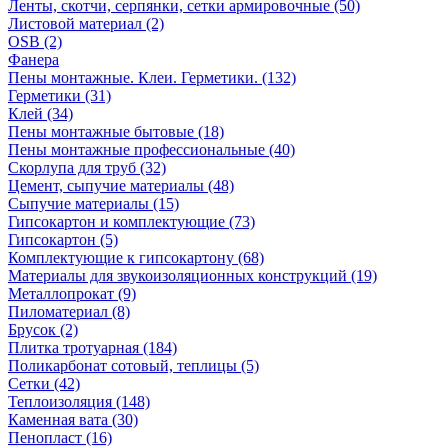
Ленты, скотчи, серпянки, сетки армировочные (50)
Листовой материал (2)
OSB (2)
Фанера
Пены монтажные. Клеи. Герметики. (132)
Герметики (31)
Клей (34)
Пены монтажные бытовые (18)
Пены монтажные профессиональные (40)
Скорлупа для труб (32)
Цемент, сыпучие материалы (48)
Сыпучие материалы (15)
Гипсокартон и комплектующие (73)
Гипсокартон (5)
Комплектующие к гипсокартону (68)
Материалы для звукоизоляционных конструкций (19)
Металлопрокат (9)
Пиломатериал (8)
Брусок (2)
Плитка тротуарная (184)
Поликарбонат сотовый, теплицы (5)
Сетки (42)
Теплоизоляция (148)
Каменная вата (30)
Пенопласт (16)