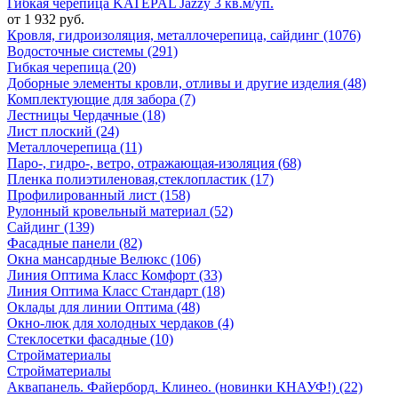
Гибкая черепица KATEPAL Jazzy 3 кв.м/уп.
от 1 932 руб.
Кровля, гидроизоляция, металлочерепица, сайдинг (1076)
Водосточные системы (291)
Гибкая черепица (20)
Доборные элементы кровли, отливы и другие изделия (48)
Комплектующие для забора (7)
Лестницы Чердачные (18)
Лист плоский (24)
Металлочерепица (11)
Паро-, гидро-, ветро, отражающая-изоляция (68)
Пленка полиэтиленовая,стеклопластик (17)
Профилированный лист (158)
Рулонный кровельный материал (52)
Сайдинг (139)
Фасадные панели (82)
Окна мансардные Велюкс (106)
Линия Оптима Класс Комфорт (33)
Линия Оптима Класс Стандарт (18)
Оклады для линии Оптима (48)
Окно-люк для холодных чердаков (4)
Стеклосетки фасадные (10)
Стройматериалы
Стройматериалы
Аквапанель. Файерборд. Клинео. (новинки КНАУФ!) (22)