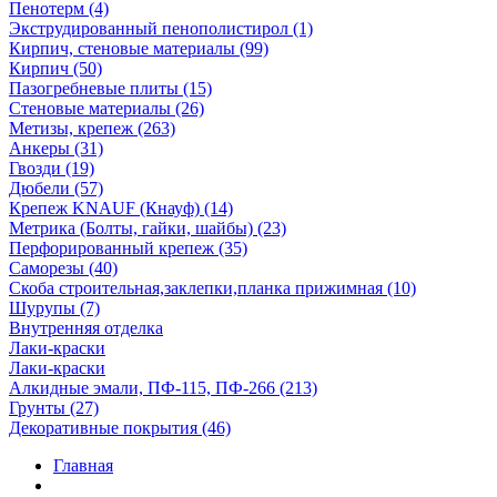
Пенотерм (4)
Экструдированный пенополистирол (1)
Кирпич, стеновые материалы (99)
Кирпич (50)
Пазогребневые плиты (15)
Стеновые материалы (26)
Метизы, крепеж (263)
Анкеры (31)
Гвозди (19)
Дюбели (57)
Крепеж KNAUF (Кнауф) (14)
Метрика (Болты, гайки, шайбы) (23)
Перфорированный крепеж (35)
Саморезы (40)
Скоба строительная,заклепки,планка прижимная (10)
Шурупы (7)
Внутренняя отделка
Лаки-краски
Лаки-краски
Алкидные эмали, ПФ-115, ПФ-266 (213)
Грунты (27)
Декоративные покрытия (46)
Главная