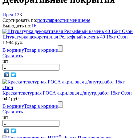
Пред.
1
2
3
Сортировать по:
популярности
имени
цене
Выводить по:
16
Штукатурка декоративная Рельефный камень 40 16кг Озон
1 984 руб.
В корзину
Товар в корзине
Сравнить
шт
Краска текстурная РОСА акриловая д/внутр.работ 15кг Озон
642 руб.
В корзину
Товар в корзине
Сравнить
шт