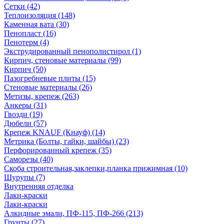
Сетки (42)
Теплоизоляция (148)
Каменная вата (30)
Пенопласт (16)
Пенотерм (4)
Экструдированный пенополистирол (1)
Кирпич, стеновые материалы (99)
Кирпич (50)
Пазогребневые плиты (15)
Стеновые материалы (26)
Метизы, крепеж (263)
Анкеры (31)
Гвозди (19)
Дюбели (57)
Крепеж KNAUF (Кнауф) (14)
Метрика (Болты, гайки, шайбы) (23)
Перфорированный крепеж (35)
Саморезы (40)
Скоба строительная,заклепки,планка прижимная (10)
Шурупы (7)
Внутренняя отделка
Лаки-краски
Лаки-краски
Алкидные эмали, ПФ-115, ПФ-266 (213)
Грунты (27)