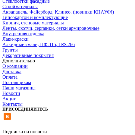
Стеклосетки фасадные
Стройматериалы
Аквапанель. Файерборд. Клинео. (новинки КНАУФ!)
Гипсокартон и комплектующие
Кирпич, стеновые материалы
Ленты, скотчи, серпянки, сетки армировочные
Внутренняя отделка
Лаки-краски
Алкидные эмали, ПФ-115, ПФ-266
Грунты
Декоративные покрытия
Дополнительно
О компании
Доставка
Оплата
Поставщикам
Наши магазины
Новости
Акции
Контакты
ПРИСОЕДИНЯЙТЕСЬ
Подписка на новости