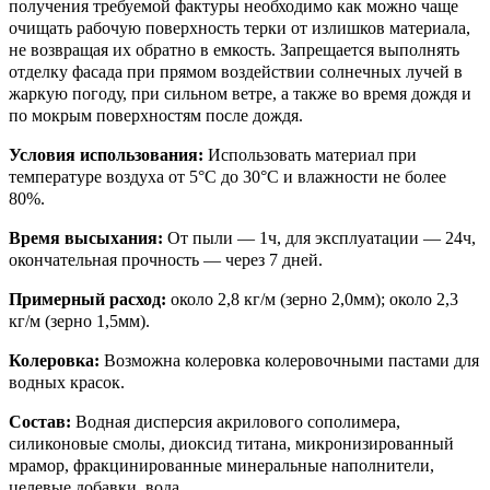
получения требуемой фактуры необходимо как можно чаще
очищать рабочую поверхность терки от излишков материала,
не возвращая их обратно в емкость. Запрещается выполнять
отделку фасада при прямом воздействии солнечных лучей в
жаркую погоду, при сильном ветре, а также во время дождя и
по мокрым поверхностям после дождя.
Условия использования:
Использовать материал при
температуре воздуха от 5°С до 30°С и влажности не более
80%.
Время высыхания:
От пыли — 1ч, для эксплуатации — 24ч,
окончательная прочность — через 7 дней.
Примерный расход:
около 2,8 кг/м (зерно 2,0мм); около 2,3
кг/м (зерно 1,5мм).
Колеровка:
Возможна колеровка колеровочными пастами для
водных красок.
Состав:
Водная дисперсия акрилового сополимера,
силиконовые смолы, диоксид титана, микронизированный
мрамор, фракцинированные минеральные наполнители,
целевые добавки, вода.