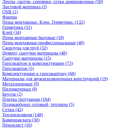
Ленты, скотчи, серпянки, сетки армировочные (50)
Листовой материал (2)
OSB (2)
Фанера
Пены монтажные. Клеи. Герметики. (132)
Герметики (31)
Клей (34)
Пены монтажные бытовые (18)
Пены монтажные профессиональные (40)
Скорлупа для труб (32)
Цемент, сыпучие материалы (48)
Сыпучие материалы (15)
Гипсокартон и комплектующие (73)
Гипсокартон (5)
Комплектующие к гипсокартону (68)
Материалы для звукоизоляционных конструкций (19)
Металлопрокат (9)
Пиломатериал (8)
Брусок (2)
Плитка тротуарная (184)
Поликарбонат сотовый, теплицы (5)
Сетки (42)
Теплоизоляция (148)
Каменная вата (30)
Пенопласт (16)