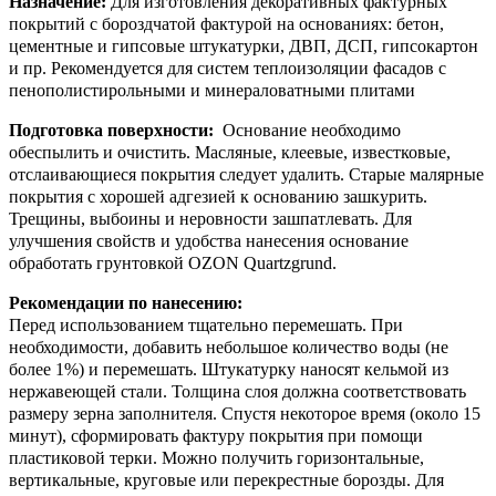
Назначение:
Для изготовления декоративных фактурных
покрытий с бороздчатой фактурой на основаниях: бетон,
цементные и гипсовые штукатурки, ДВП, ДСП, гипсокартон
и пр. Рекомендуется для систем теплоизоляции фасадов с
пенополистирольными и минераловатными плитами
Подготовка поверхности:
Основание необходимо
обеспылить и очистить. Масляные, клеевые, известковые,
отслаивающиеся покрытия следует удалить. Старые малярные
покрытия с хорошей адгезией к основанию зашкурить.
Трещины, выбоины и неровности зашпатлевать. Для
улучшения свойств и удобства нанесения основание
обработать грунтовкой OZON Quartzgrund.
Рекомендации по нанесению:
Перед использованием тщательно перемешать. При
необходимости, добавить небольшое количество воды (не
более 1%) и перемешать. Штукатурку наносят кельмой из
нержавеющей стали. Толщина слоя должна соответствовать
размеру зерна заполнителя. Спустя некоторое время (около 15
минут), сформировать фактуру покрытия при помощи
пластиковой терки. Можно получить горизонтальные,
вертикальные, круговые или перекрестные борозды. Для