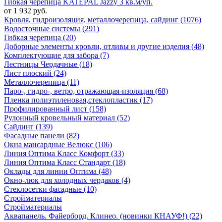
Гибкая черепица KATEPAL Jazzy 3 кв.м/уп.
от 1 932 руб.
Кровля, гидроизоляция, металлочерепица, сайдинг (1076)
Водосточные системы (291)
Гибкая черепица (20)
Доборные элементы кровли, отливы и другие изделия (48)
Комплектующие для забора (7)
Лестницы Чердачные (18)
Лист плоский (24)
Металлочерепица (11)
Паро-, гидро-, ветро, отражающая-изоляция (68)
Пленка полиэтиленовая,стеклопластик (17)
Профилированный лист (158)
Рулонный кровельный материал (52)
Сайдинг (139)
Фасадные панели (82)
Окна мансардные Велюкс (106)
Линия Оптима Класс Комфорт (33)
Линия Оптима Класс Стандарт (18)
Оклады для линии Оптима (48)
Окно-люк для холодных чердаков (4)
Стеклосетки фасадные (10)
Стройматериалы
Стройматериалы
Аквапанель. Файерборд. Клинео. (новинки КНАУФ!) (22)