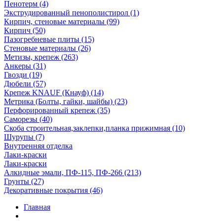
Пенотерм (4)
Экструдированный пенополистирол (1)
Кирпич, стеновые материалы (99)
Кирпич (50)
Пазогребневые плиты (15)
Стеновые материалы (26)
Метизы, крепеж (263)
Анкеры (31)
Гвозди (19)
Дюбели (57)
Крепеж KNAUF (Кнауф) (14)
Метрика (Болты, гайки, шайбы) (23)
Перфорированный крепеж (35)
Саморезы (40)
Скоба строительная,заклепки,планка прижимная (10)
Шурупы (7)
Внутренняя отделка
Лаки-краски
Лаки-краски
Алкидные эмали, ПФ-115, ПФ-266 (213)
Грунты (27)
Декоративные покрытия (46)
Главная