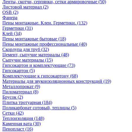
Ленты, скотчи, серпянки, сетки армировочные (50)
Листовой материал (2)
OSB (2)
Фанера
Пены монтажные. Клеи. Герметики. (132)
Герметики (31)
Клей (34)
Пены монтажные бытовые (18)
Пены монтажные профессиональные (40)
Скорлупа для труб (32)
Цемент, сыпучие материалы (48)
Сыпучие материалы (15)
Гипсокартон и комплектующие (73)
Гипсокартон (5)
Комплектующие к гипсокартону (68)
Материалы для звукоизоляционных конструкций (19)
Металлопрокат (9)
Пиломатериал (8)
Брусок (2)
Плитка тротуарная (184)
Поликарбонат сотовый, теплицы (5)
Сетки (42)
Теплоизоляция (148)
Каменная вата (30)
Пенопласт (16)