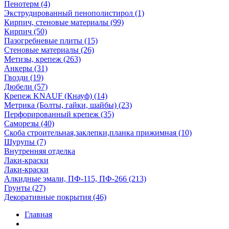
Пенотерм (4)
Экструдированный пенополистирол (1)
Кирпич, стеновые материалы (99)
Кирпич (50)
Пазогребневые плиты (15)
Стеновые материалы (26)
Метизы, крепеж (263)
Анкеры (31)
Гвозди (19)
Дюбели (57)
Крепеж KNAUF (Кнауф) (14)
Метрика (Болты, гайки, шайбы) (23)
Перфорированный крепеж (35)
Саморезы (40)
Скоба строительная,заклепки,планка прижимная (10)
Шурупы (7)
Внутренняя отделка
Лаки-краски
Лаки-краски
Алкидные эмали, ПФ-115, ПФ-266 (213)
Грунты (27)
Декоративные покрытия (46)
Главная