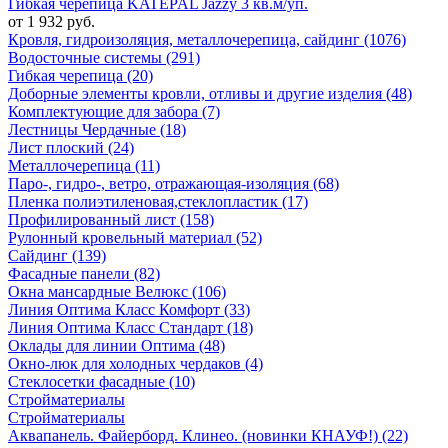
Гибкая черепица KATEPAL Jazzy 3 кв.м/уп.
от 1 932 руб.
Кровля, гидроизоляция, металлочерепица, сайдинг (1076)
Водосточные системы (291)
Гибкая черепица (20)
Доборные элементы кровли, отливы и другие изделия (48)
Комплектующие для забора (7)
Лестницы Чердачные (18)
Лист плоский (24)
Металлочерепица (11)
Паро-, гидро-, ветро, отражающая-изоляция (68)
Пленка полиэтиленовая,стеклопластик (17)
Профилированный лист (158)
Рулонный кровельный материал (52)
Сайдинг (139)
Фасадные панели (82)
Окна мансардные Велюкс (106)
Линия Оптима Класс Комфорт (33)
Линия Оптима Класс Стандарт (18)
Оклады для линии Оптима (48)
Окно-люк для холодных чердаков (4)
Стеклосетки фасадные (10)
Стройматериалы
Стройматериалы
Аквапанель. Файерборд. Клинео. (новинки КНАУФ!) (22)