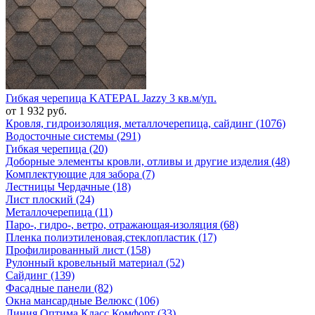
Гибкая черепица KATEPAL Jazzy 3 кв.м/уп.
от 1 932 руб.
Кровля, гидроизоляция, металлочерепица, сайдинг (1076)
Водосточные системы (291)
Гибкая черепица (20)
Доборные элементы кровли, отливы и другие изделия (48)
Комплектующие для забора (7)
Лестницы Чердачные (18)
Лист плоский (24)
Металлочерепица (11)
Паро-, гидро-, ветро, отражающая-изоляция (68)
Пленка полиэтиленовая,стеклопластик (17)
Профилированный лист (158)
Рулонный кровельный материал (52)
Сайдинг (139)
Фасадные панели (82)
Окна мансардные Велюкс (106)
Линия Оптима Класс Комфорт (33)