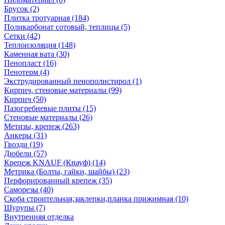
Брусок (2)
Плитка тротуарная (184)
Поликарбонат сотовый, теплицы (5)
Сетки (42)
Теплоизоляция (148)
Каменная вата (30)
Пенопласт (16)
Пенотерм (4)
Экструдированный пенополистирол (1)
Кирпич, стеновые материалы (99)
Кирпич (50)
Пазогребневые плиты (15)
Стеновые материалы (26)
Метизы, крепеж (263)
Анкеры (31)
Гвозди (19)
Дюбели (57)
Крепеж KNAUF (Кнауф) (14)
Метрика (Болты, гайки, шайбы) (23)
Перфорированный крепеж (35)
Саморезы (40)
Скоба строительная,заклепки,планка прижимная (10)
Шурупы (7)
Внутренняя отделка