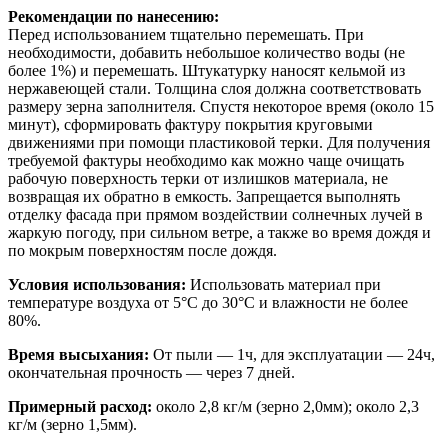
Рекомендации по нанесению:
Перед использованием тщательно перемешать. При
необходимости, добавить небольшое количество воды (не
более 1%) и перемешать. Штукатурку наносят кельмой из
нержавеющей стали. Толщина слоя должна соответствовать
размеру зерна заполнителя. Спустя некоторое время (около 15
минут), сформировать фактуру покрытия круговыми
движениями при помощи пластиковой терки. Для получения
требуемой фактуры необходимо как можно чаще очищать
рабочую поверхность терки от излишков материала, не
возвращая их обратно в емкость. Запрещается выполнять
отделку фасада при прямом воздействии солнечных лучей в
жаркую погоду, при сильном ветре, а также во время дождя и
по мокрым поверхностям после дождя.
Условия использования:
Использовать материал при
температуре воздуха от 5°С до 30°С и влажности не более
80%.
Время высыхания:
От пыли — 1ч, для эксплуатации — 24ч,
окончательная прочность — через 7 дней.
Примерный расход:
около 2,8 кг/м (зерно 2,0мм); около 2,3
кг/м (зерно 1,5мм).