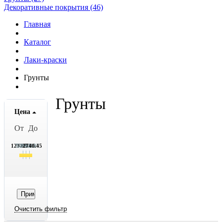
Декоративные покрытия (46)
Главная
Каталог
Лаки-краски
Грунты
Грунты
Цена
От
До
123.05
777.05
1432.05
2086.05
2740.45