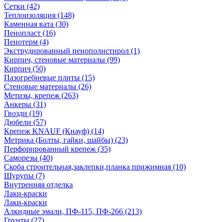
Сетки (42)
Теплоизоляция (148)
Каменная вата (30)
Пенопласт (16)
Пенотерм (4)
Экструдированный пенополистирол (1)
Кирпич, стеновые материалы (99)
Кирпич (50)
Пазогребневые плиты (15)
Стеновые материалы (26)
Метизы, крепеж (263)
Анкеры (31)
Гвозди (19)
Дюбели (57)
Крепеж KNAUF (Кнауф) (14)
Метрика (Болты, гайки, шайбы) (23)
Перфорированный крепеж (35)
Саморезы (40)
Скоба строительная,заклепки,планка прижимная (10)
Шурупы (7)
Внутренняя отделка
Лаки-краски
Лаки-краски
Алкидные эмали, ПФ-115, ПФ-266 (213)
Грунты (27)