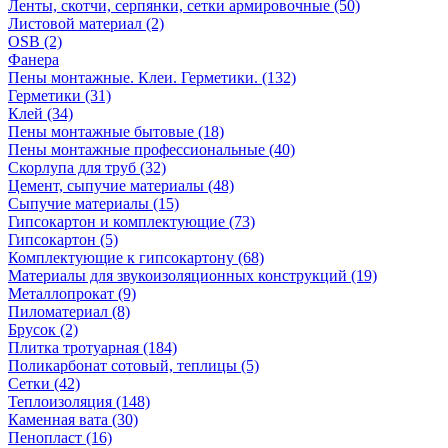
Ленты, скотчи, серпянки, сетки армировочные (50)
Листовой материал (2)
OSB (2)
Фанера
Пены монтажные. Клеи. Герметики. (132)
Герметики (31)
Клей (34)
Пены монтажные бытовые (18)
Пены монтажные профессиональные (40)
Скорлупа для труб (32)
Цемент, сыпучие материалы (48)
Сыпучие материалы (15)
Гипсокартон и комплектующие (73)
Гипсокартон (5)
Комплектующие к гипсокартону (68)
Материалы для звукоизоляционных конструкций (19)
Металлопрокат (9)
Пиломатериал (8)
Брусок (2)
Плитка тротуарная (184)
Поликарбонат сотовый, теплицы (5)
Сетки (42)
Теплоизоляция (148)
Каменная вата (30)
Пенопласт (16)