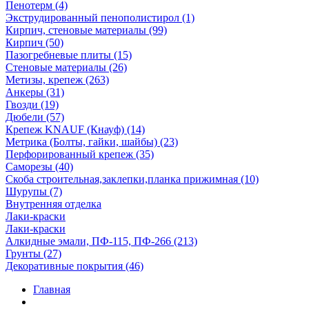
Пенотерм (4)
Экструдированный пенополистирол (1)
Кирпич, стеновые материалы (99)
Кирпич (50)
Пазогребневые плиты (15)
Стеновые материалы (26)
Метизы, крепеж (263)
Анкеры (31)
Гвозди (19)
Дюбели (57)
Крепеж KNAUF (Кнауф) (14)
Метрика (Болты, гайки, шайбы) (23)
Перфорированный крепеж (35)
Саморезы (40)
Скоба строительная,заклепки,планка прижимная (10)
Шурупы (7)
Внутренняя отделка
Лаки-краски
Лаки-краски
Алкидные эмали, ПФ-115, ПФ-266 (213)
Грунты (27)
Декоративные покрытия (46)
Главная