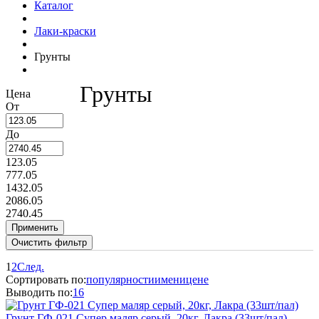
Каталог
Лаки-краски
Грунты
Грунты
Цена
От
До
123.05
777.05
1432.05
2086.05
2740.45
1
2
След.
Сортировать по:
популярности
имени
цене
Выводить по:
16
Грунт ГФ-021 Супер маляр серый, 20кг, Лакра (33шт/пал)