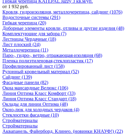
Гибкая черепица KATEPAL Jazzy 3 кв.м/уп.
от 1 932 руб.
Кровля, гидроизоляция, металлочерепица, сайдинг (1076)
Водосточные системы (291)
Гибкая черепица (20)
Доборные элементы кровли, отливы и другие изделия (48)
Комплектующие для забора (7)
Лестницы Чердачные (18)
Лист плоский (24)
Металлочерепица (11)
Паро-, гидро-, ветро, отражающая-изоляция (68)
Пленка полиэтиленовая,стеклопластик (17)
Профилированный лист (158)
Рулонный кровельный материал (52)
Сайдинг (139)
Фасадные панели (82)
Окна мансардные Велюкс (106)
Линия Оптима Класс Комфорт (33)
Линия Оптима Класс Стандарт (18)
Оклады для линии Оптима (48)
Окно-люк для холодных чердаков (4)
Стеклосетки фасадные (10)
Стройматериалы
Стройматериалы
Аквапанель. Файерборд. Клинео. (новинки КНАУФ!) (22)