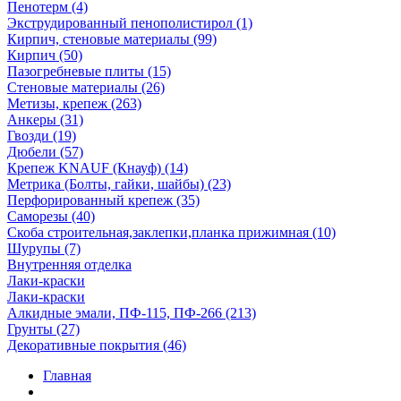
Пенотерм (4)
Экструдированный пенополистирол (1)
Кирпич, стеновые материалы (99)
Кирпич (50)
Пазогребневые плиты (15)
Стеновые материалы (26)
Метизы, крепеж (263)
Анкеры (31)
Гвозди (19)
Дюбели (57)
Крепеж KNAUF (Кнауф) (14)
Метрика (Болты, гайки, шайбы) (23)
Перфорированный крепеж (35)
Саморезы (40)
Скоба строительная,заклепки,планка прижимная (10)
Шурупы (7)
Внутренняя отделка
Лаки-краски
Лаки-краски
Алкидные эмали, ПФ-115, ПФ-266 (213)
Грунты (27)
Декоративные покрытия (46)
Главная