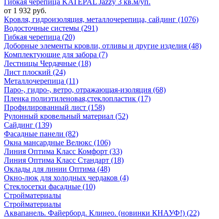
Гибкая черепица KATEPAL Jazzy 3 кв.м/уп.
от 1 932 руб.
Кровля, гидроизоляция, металлочерепица, сайдинг (1076)
Водосточные системы (291)
Гибкая черепица (20)
Доборные элементы кровли, отливы и другие изделия (48)
Комплектующие для забора (7)
Лестницы Чердачные (18)
Лист плоский (24)
Металлочерепица (11)
Паро-, гидро-, ветро, отражающая-изоляция (68)
Пленка полиэтиленовая,стеклопластик (17)
Профилированный лист (158)
Рулонный кровельный материал (52)
Сайдинг (139)
Фасадные панели (82)
Окна мансардные Велюкс (106)
Линия Оптима Класс Комфорт (33)
Линия Оптима Класс Стандарт (18)
Оклады для линии Оптима (48)
Окно-люк для холодных чердаков (4)
Стеклосетки фасадные (10)
Стройматериалы
Стройматериалы
Аквапанель. Файерборд. Клинео. (новинки КНАУФ!) (22)