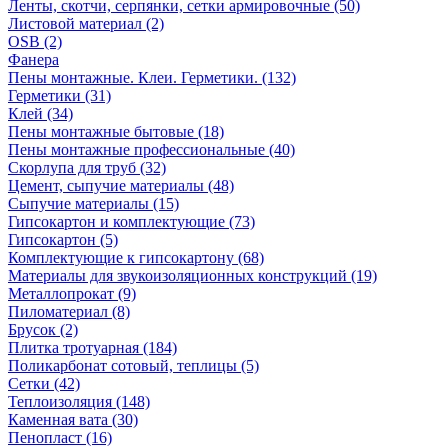
Ленты, скотчи, серпянки, сетки армировочные (50)
Листовой материал (2)
OSB (2)
Фанера
Пены монтажные. Клеи. Герметики. (132)
Герметики (31)
Клей (34)
Пены монтажные бытовые (18)
Пены монтажные профессиональные (40)
Скорлупа для труб (32)
Цемент, сыпучие материалы (48)
Сыпучие материалы (15)
Гипсокартон и комплектующие (73)
Гипсокартон (5)
Комплектующие к гипсокартону (68)
Материалы для звукоизоляционных конструкций (19)
Металлопрокат (9)
Пиломатериал (8)
Брусок (2)
Плитка тротуарная (184)
Поликарбонат сотовый, теплицы (5)
Сетки (42)
Теплоизоляция (148)
Каменная вата (30)
Пенопласт (16)