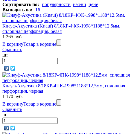
Сортировать по:
популярности
имени
цене
Выводить по:
16
Кнауф-Акустика (Knauf) 8/18КР-4ФК-1998*1188*12,5мм,
сплошная перфорация, белая
1 265 руб.
В корзину
Товар в корзине
Сравнить
шт
Кнауф-Акустика 8/18КР-4ПК-1998*1188*12,5мм, сплошная
перфорация, черная
1 170 руб.
В корзину
Товар в корзине
Сравнить
шт