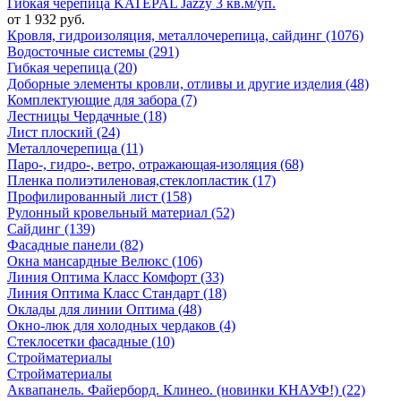
Гибкая черепица KATEPAL Jazzy 3 кв.м/уп.
от 1 932 руб.
Кровля, гидроизоляция, металлочерепица, сайдинг (1076)
Водосточные системы (291)
Гибкая черепица (20)
Доборные элементы кровли, отливы и другие изделия (48)
Комплектующие для забора (7)
Лестницы Чердачные (18)
Лист плоский (24)
Металлочерепица (11)
Паро-, гидро-, ветро, отражающая-изоляция (68)
Пленка полиэтиленовая,стеклопластик (17)
Профилированный лист (158)
Рулонный кровельный материал (52)
Сайдинг (139)
Фасадные панели (82)
Окна мансардные Велюкс (106)
Линия Оптима Класс Комфорт (33)
Линия Оптима Класс Стандарт (18)
Оклады для линии Оптима (48)
Окно-люк для холодных чердаков (4)
Стеклосетки фасадные (10)
Стройматериалы
Стройматериалы
Аквапанель. Файерборд. Клинео. (новинки КНАУФ!) (22)