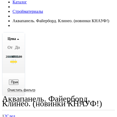
Каталог
Стройматериалы
Аквапанель. Файерборд. Клинео. (новинки КНАУФ!)
Цена
От
До
284.05
1392.05
2499.05
3607.05
4715.00
Аквапанель. Файерборд.
Клинео. (новинки КНАУФ!)
1
2
След.