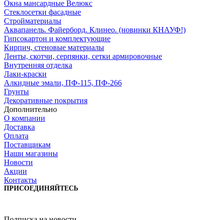
Окна мансардные Велюкс
Стеклосетки фасадные
Стройматериалы
Аквапанель. Файерборд. Клинео. (новинки КНАУФ!)
Гипсокартон и комплектующие
Кирпич, стеновые материалы
Ленты, скотчи, серпянки, сетки армировочные
Внутренняя отделка
Лаки-краски
Алкидные эмали, ПФ-115, ПФ-266
Грунты
Декоративные покрытия
Дополнительно
О компании
Доставка
Оплата
Поставщикам
Наши магазины
Новости
Акции
Контакты
ПРИСОЕДИНЯЙТЕСЬ
Подписка на новости