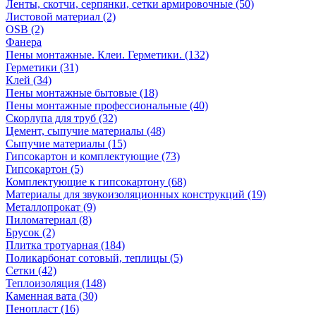
Ленты, скотчи, серпянки, сетки армировочные (50)
Листовой материал (2)
OSB (2)
Фанера
Пены монтажные. Клеи. Герметики. (132)
Герметики (31)
Клей (34)
Пены монтажные бытовые (18)
Пены монтажные профессиональные (40)
Скорлупа для труб (32)
Цемент, сыпучие материалы (48)
Сыпучие материалы (15)
Гипсокартон и комплектующие (73)
Гипсокартон (5)
Комплектующие к гипсокартону (68)
Материалы для звукоизоляционных конструкций (19)
Металлопрокат (9)
Пиломатериал (8)
Брусок (2)
Плитка тротуарная (184)
Поликарбонат сотовый, теплицы (5)
Сетки (42)
Теплоизоляция (148)
Каменная вата (30)
Пенопласт (16)