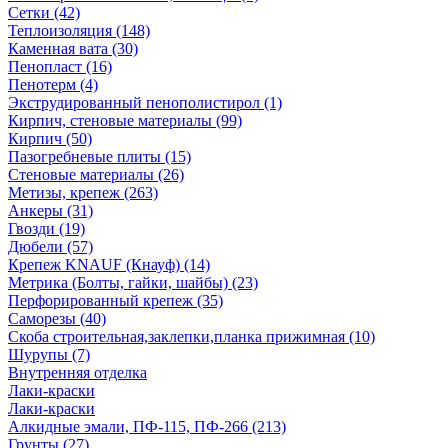
Сетки (42)
Теплоизоляция (148)
Каменная вата (30)
Пенопласт (16)
Пенотерм (4)
Экструдированный пенополистирол (1)
Кирпич, стеновые материалы (99)
Кирпич (50)
Пазогребневые плиты (15)
Стеновые материалы (26)
Метизы, крепеж (263)
Анкеры (31)
Гвозди (19)
Дюбели (57)
Крепеж KNAUF (Кнауф) (14)
Метрика (Болты, гайки, шайбы) (23)
Перфорированный крепеж (35)
Саморезы (40)
Скоба строительная,заклепки,планка прижимная (10)
Шурупы (7)
Внутренняя отделка
Лаки-краски
Лаки-краски
Алкидные эмали, ПФ-115, ПФ-266 (213)
Грунты (27)