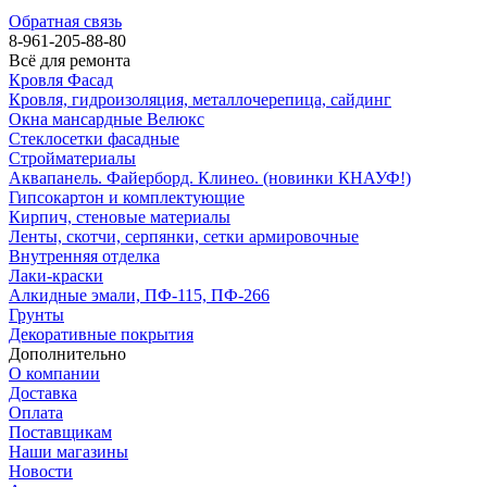
Обратная связь
8-961-205-88-80
Всё для ремонта
Кровля Фасад
Кровля, гидроизоляция, металлочерепица, сайдинг
Окна мансардные Велюкс
Стеклосетки фасадные
Стройматериалы
Аквапанель. Файерборд. Клинео. (новинки КНАУФ!)
Гипсокартон и комплектующие
Кирпич, стеновые материалы
Ленты, скотчи, серпянки, сетки армировочные
Внутренняя отделка
Лаки-краски
Алкидные эмали, ПФ-115, ПФ-266
Грунты
Декоративные покрытия
Дополнительно
О компании
Доставка
Оплата
Поставщикам
Наши магазины
Новости