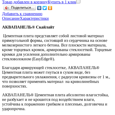
Товар добавлен в корзину
Купить в 1 клик
Поделиться...
Добавить к сравнению
Описание
Характеристики
АКВАПАНЕЛЬ® Скайлайт
Цементная плита представляет собой листовой материал
прямоугольной формы, состоящий из сердечника на основе
мелкозернистого легкого бетона. Все плоскости материала,
кроме торцевых кромок, армированы стеклосеткой. Торцевые
кромки для усиления дополнительно армированы
стекловолокном (EasyEdge®).
Благодаря армирующей стеклосетке, АКВАПАНЕЛЬ®
Цементная плита может гнуться в сухом виде, без
предварительного увлажнения, с радиусом кривизны от 1 м.,
что позволяет применять материал на криволинейных
поверхностях.
АКВАПАНЕЛЬ® Цементная плита абсолютно влагостойка,
не разбухает и не крошится под воздействием влаги,
устойчива к поражению грибком и плесенью, долговечна и
ударопрочна.