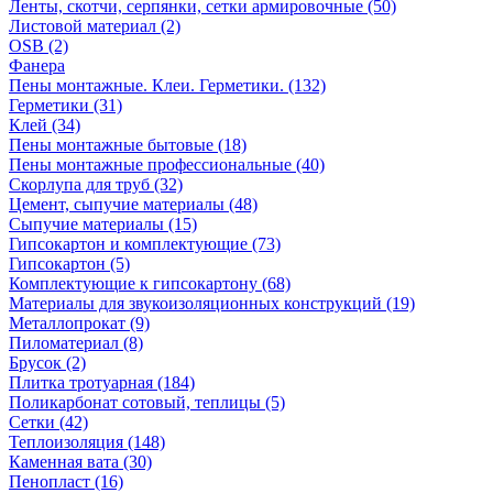
Ленты, скотчи, серпянки, сетки армировочные (50)
Листовой материал (2)
OSB (2)
Фанера
Пены монтажные. Клеи. Герметики. (132)
Герметики (31)
Клей (34)
Пены монтажные бытовые (18)
Пены монтажные профессиональные (40)
Скорлупа для труб (32)
Цемент, сыпучие материалы (48)
Сыпучие материалы (15)
Гипсокартон и комплектующие (73)
Гипсокартон (5)
Комплектующие к гипсокартону (68)
Материалы для звукоизоляционных конструкций (19)
Металлопрокат (9)
Пиломатериал (8)
Брусок (2)
Плитка тротуарная (184)
Поликарбонат сотовый, теплицы (5)
Сетки (42)
Теплоизоляция (148)
Каменная вата (30)
Пенопласт (16)