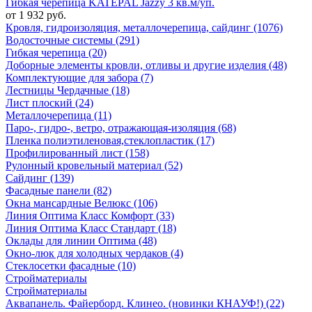
Гибкая черепица KATEPAL Jazzy 3 кв.м/уп.
от 1 932 руб.
Кровля, гидроизоляция, металлочерепица, сайдинг (1076)
Водосточные системы (291)
Гибкая черепица (20)
Доборные элементы кровли, отливы и другие изделия (48)
Комплектующие для забора (7)
Лестницы Чердачные (18)
Лист плоский (24)
Металлочерепица (11)
Паро-, гидро-, ветро, отражающая-изоляция (68)
Пленка полиэтиленовая,стеклопластик (17)
Профилированный лист (158)
Рулонный кровельный материал (52)
Сайдинг (139)
Фасадные панели (82)
Окна мансардные Велюкс (106)
Линия Оптима Класс Комфорт (33)
Линия Оптима Класс Стандарт (18)
Оклады для линии Оптима (48)
Окно-люк для холодных чердаков (4)
Стеклосетки фасадные (10)
Стройматериалы
Стройматериалы
Аквапанель. Файерборд. Клинео. (новинки КНАУФ!) (22)