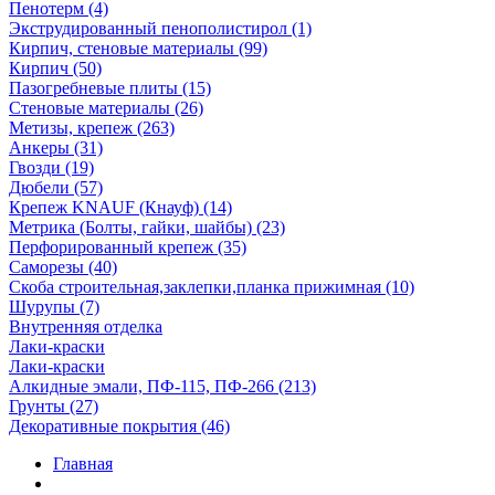
Пенотерм (4)
Экструдированный пенополистирол (1)
Кирпич, стеновые материалы (99)
Кирпич (50)
Пазогребневые плиты (15)
Стеновые материалы (26)
Метизы, крепеж (263)
Анкеры (31)
Гвозди (19)
Дюбели (57)
Крепеж KNAUF (Кнауф) (14)
Метрика (Болты, гайки, шайбы) (23)
Перфорированный крепеж (35)
Саморезы (40)
Скоба строительная,заклепки,планка прижимная (10)
Шурупы (7)
Внутренняя отделка
Лаки-краски
Лаки-краски
Алкидные эмали, ПФ-115, ПФ-266 (213)
Грунты (27)
Декоративные покрытия (46)
Главная