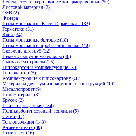
Ленты, скотчи, серпянки, сетки армировочные (50)
Листовой материал (2)
OSB (2)
Фанера
Пены монтажные. Клеи. Герметики. (132)
Герметики (31)
Клей (34)
Пены монтажные бытовые (18)
Пены монтажные профессиональные (40)
Скорлупа для труб (32)
Цемент, сыпучие материалы (48)
Сыпучие материалы (15)
Гипсокартон и комплектующие (73)
Гипсокартон (5)
Комплектующие к гипсокартону (68)
Материалы для звукоизоляционных конструкций (19)
Металлопрокат (9)
Пиломатериал (8)
Брусок (2)
Плитка тротуарная (184)
Поликарбонат сотовый, теплицы (5)
Сетки (42)
Теплоизоляция (148)
Каменная вата (30)
Пенопласт (16)