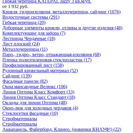
Гибкая черепица KATEPAL Jazzy 3 кв.м/уп.
от 1 932 руб.
Кровля, гидроизоляция, металлочерепица, сайдинг (1076)
Водосточные системы (291)
Гибкая черепица (20)
Доборные элементы кровли, отливы и другие изделия (48)
Комплектующие для забора (7)
Лестницы Чердачные (18)
Лист плоский (24)
Металлочерепица (11)
Паро-, гидро-, ветро, отражающая-изоляция (68)
Пленка полиэтиленовая,стеклопластик (17)
Профилированный лист (158)
Рулонный кровельный материал (52)
Сайдинг (139)
Фасадные панели (82)
Окна мансардные Велюкс (106)
Линия Оптима Класс Комфорт (33)
Линия Оптима Класс Стандарт (18)
Оклады для линии Оптима (48)
Окно-люк для холодных чердаков (4)
Стеклосетки фасадные (10)
Стройматериалы
Стройматериалы
Аквапанель. Файерборд. Клинео. (новинки КНАУФ!) (22)