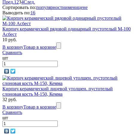
Пред.
1
2
3
4
След.
Сортировать по:
популярности
имени
цене
Выводить по:
16
Кирпич керамический рядовой одинарный пустотелый М-100
Асбест
10 руб.
В корзину
Товар в корзине
Сравнить
шт
Кирпич керамический лицевой утолщен. пустотелый
слоновая кость М-150, Кемма
32 руб.
В корзину
Товар в корзине
Сравнить
шт