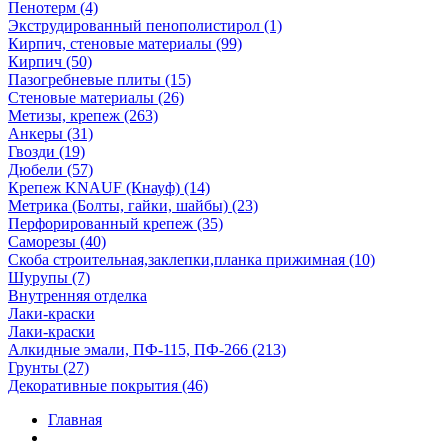
Пенотерм (4)
Экструдированный пенополистирол (1)
Кирпич, стеновые материалы (99)
Кирпич (50)
Пазогребневые плиты (15)
Стеновые материалы (26)
Метизы, крепеж (263)
Анкеры (31)
Гвозди (19)
Дюбели (57)
Крепеж KNAUF (Кнауф) (14)
Метрика (Болты, гайки, шайбы) (23)
Перфорированный крепеж (35)
Саморезы (40)
Скоба строительная,заклепки,планка прижимная (10)
Шурупы (7)
Внутренняя отделка
Лаки-краски
Лаки-краски
Алкидные эмали, ПФ-115, ПФ-266 (213)
Грунты (27)
Декоративные покрытия (46)
Главная