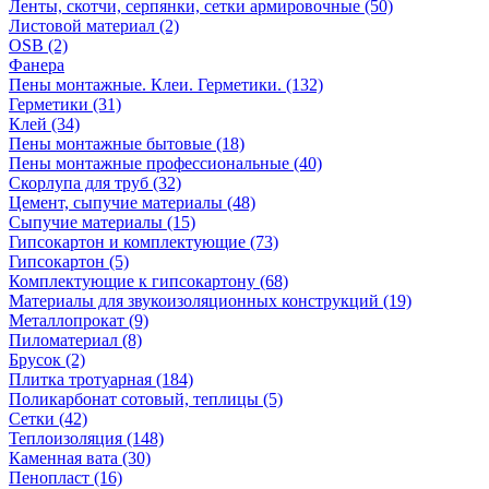
Ленты, скотчи, серпянки, сетки армировочные (50)
Листовой материал (2)
OSB (2)
Фанера
Пены монтажные. Клеи. Герметики. (132)
Герметики (31)
Клей (34)
Пены монтажные бытовые (18)
Пены монтажные профессиональные (40)
Скорлупа для труб (32)
Цемент, сыпучие материалы (48)
Сыпучие материалы (15)
Гипсокартон и комплектующие (73)
Гипсокартон (5)
Комплектующие к гипсокартону (68)
Материалы для звукоизоляционных конструкций (19)
Металлопрокат (9)
Пиломатериал (8)
Брусок (2)
Плитка тротуарная (184)
Поликарбонат сотовый, теплицы (5)
Сетки (42)
Теплоизоляция (148)
Каменная вата (30)
Пенопласт (16)