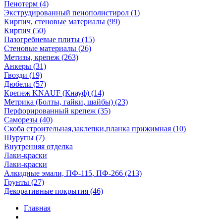
Пенотерм (4)
Экструдированный пенополистирол (1)
Кирпич, стеновые материалы (99)
Кирпич (50)
Пазогребневые плиты (15)
Стеновые материалы (26)
Метизы, крепеж (263)
Анкеры (31)
Гвозди (19)
Дюбели (57)
Крепеж KNAUF (Кнауф) (14)
Метрика (Болты, гайки, шайбы) (23)
Перфорированный крепеж (35)
Саморезы (40)
Скоба строительная,заклепки,планка прижимная (10)
Шурупы (7)
Внутренняя отделка
Лаки-краски
Лаки-краски
Алкидные эмали, ПФ-115, ПФ-266 (213)
Грунты (27)
Декоративные покрытия (46)
Главная