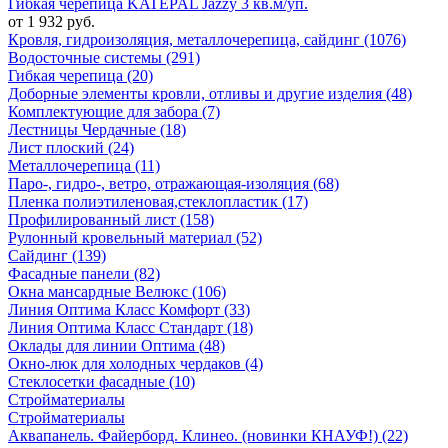
Гибкая черепица KATEPAL Jazzy 3 кв.м/уп.
от 1 932 руб.
Кровля, гидроизоляция, металлочерепица, сайдинг (1076)
Водосточные системы (291)
Гибкая черепица (20)
Доборные элементы кровли, отливы и другие изделия (48)
Комплектующие для забора (7)
Лестницы Чердачные (18)
Лист плоский (24)
Металлочерепица (11)
Паро-, гидро-, ветро, отражающая-изоляция (68)
Пленка полиэтиленовая,стеклопластик (17)
Профилированный лист (158)
Рулонный кровельный материал (52)
Сайдинг (139)
Фасадные панели (82)
Окна мансардные Велюкс (106)
Линия Оптима Класс Комфорт (33)
Линия Оптима Класс Стандарт (18)
Оклады для линии Оптима (48)
Окно-люк для холодных чердаков (4)
Стеклосетки фасадные (10)
Стройматериалы
Стройматериалы
Аквапанель. Файерборд. Клинео. (новинки КНАУФ!) (22)