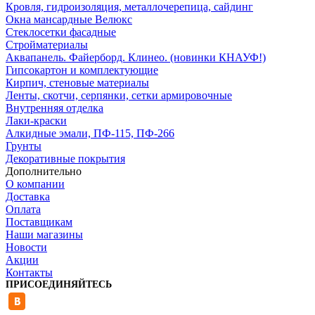
Кровля, гидроизоляция, металлочерепица, сайдинг
Окна мансардные Велюкс
Стеклосетки фасадные
Стройматериалы
Аквапанель. Файерборд. Клинео. (новинки КНАУФ!)
Гипсокартон и комплектующие
Кирпич, стеновые материалы
Ленты, скотчи, серпянки, сетки армировочные
Внутренняя отделка
Лаки-краски
Алкидные эмали, ПФ-115, ПФ-266
Грунты
Декоративные покрытия
Дополнительно
О компании
Доставка
Оплата
Поставщикам
Наши магазины
Новости
Акции
Контакты
ПРИСОЕДИНЯЙТЕСЬ