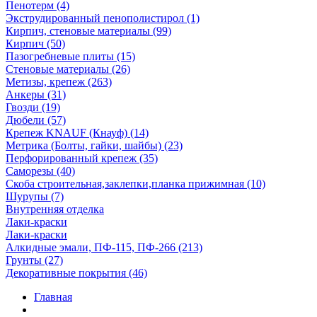
Пенотерм (4)
Экструдированный пенополистирол (1)
Кирпич, стеновые материалы (99)
Кирпич (50)
Пазогребневые плиты (15)
Стеновые материалы (26)
Метизы, крепеж (263)
Анкеры (31)
Гвозди (19)
Дюбели (57)
Крепеж KNAUF (Кнауф) (14)
Метрика (Болты, гайки, шайбы) (23)
Перфорированный крепеж (35)
Саморезы (40)
Скоба строительная,заклепки,планка прижимная (10)
Шурупы (7)
Внутренняя отделка
Лаки-краски
Лаки-краски
Алкидные эмали, ПФ-115, ПФ-266 (213)
Грунты (27)
Декоративные покрытия (46)
Главная