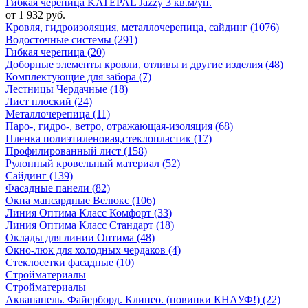
Гибкая черепица KATEPAL Jazzy 3 кв.м/уп.
от 1 932 руб.
Кровля, гидроизоляция, металлочерепица, сайдинг (1076)
Водосточные системы (291)
Гибкая черепица (20)
Доборные элементы кровли, отливы и другие изделия (48)
Комплектующие для забора (7)
Лестницы Чердачные (18)
Лист плоский (24)
Металлочерепица (11)
Паро-, гидро-, ветро, отражающая-изоляция (68)
Пленка полиэтиленовая,стеклопластик (17)
Профилированный лист (158)
Рулонный кровельный материал (52)
Сайдинг (139)
Фасадные панели (82)
Окна мансардные Велюкс (106)
Линия Оптима Класс Комфорт (33)
Линия Оптима Класс Стандарт (18)
Оклады для линии Оптима (48)
Окно-люк для холодных чердаков (4)
Стеклосетки фасадные (10)
Стройматериалы
Стройматериалы
Аквапанель. Файерборд. Клинео. (новинки КНАУФ!) (22)