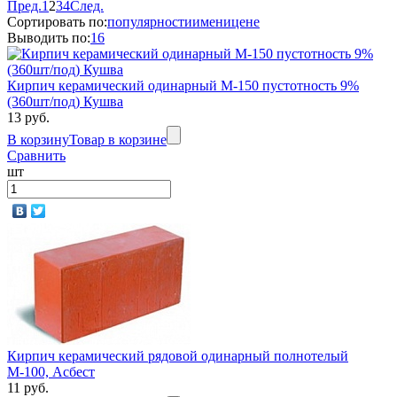
Пред.
1
2
3
4
След.
Сортировать по:
популярности
имени
цене
Выводить по:
16
Кирпич керамический одинарный М-150 пустотность 9%
(360шт/под) Кушва
13 руб.
В корзину
Товар в корзине
Сравнить
шт
Кирпич керамический рядовой одинарный полнотелый
М-100, Асбест
11 руб.