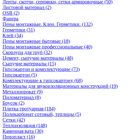
Ленты, скотчи, серпянки, сетки армировочные (50)
Листовой материал (2)
OSB (2)
Фанера
Пены монтажные. Клеи. Герметики. (132)
Герметики (31)
Клей (34)
Пены монтажные бытовые (18)
Пены монтажные профессиональные (40)
Скорлупа для труб (32)
Цемент, сыпучие материалы (48)
Сыпучие материалы (15)
Гипсокартон и комплектующие (73)
Гипсокартон (5)
Комплектующие к гипсокартону (68)
Материалы для звукоизоляционных конструкций (19)
Металлопрокат (9)
Пиломатериал (8)
Брусок (2)
Плитка тротуарная (184)
Поликарбонат сотовый, теплицы (5)
Сетки (42)
Теплоизоляция (148)
Каменная вата (30)
Пенопласт (16)