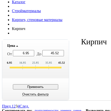
Каталог
Стройматериалы
Кирпич, стеновые материалы
Кирпич
Кирпич
Цена
От
До
6.95
16.95
25.95
35.95
45.52
Пред.
1
2
3
4
След.
Сортировать по:
популярности
имени
цене
Выводить по: