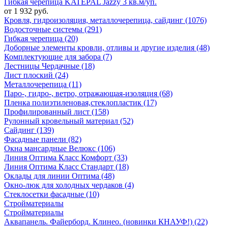
Гибкая черепица KATEPAL Jazzy 3 кв.м/уп.
от 1 932 руб.
Кровля, гидроизоляция, металлочерепица, сайдинг (1076)
Водосточные системы (291)
Гибкая черепица (20)
Доборные элементы кровли, отливы и другие изделия (48)
Комплектующие для забора (7)
Лестницы Чердачные (18)
Лист плоский (24)
Металлочерепица (11)
Паро-, гидро-, ветро, отражающая-изоляция (68)
Пленка полиэтиленовая,стеклопластик (17)
Профилированный лист (158)
Рулонный кровельный материал (52)
Сайдинг (139)
Фасадные панели (82)
Окна мансардные Велюкс (106)
Линия Оптима Класс Комфорт (33)
Линия Оптима Класс Стандарт (18)
Оклады для линии Оптима (48)
Окно-люк для холодных чердаков (4)
Стеклосетки фасадные (10)
Стройматериалы
Стройматериалы
Аквапанель. Файерборд. Клинео. (новинки КНАУФ!) (22)