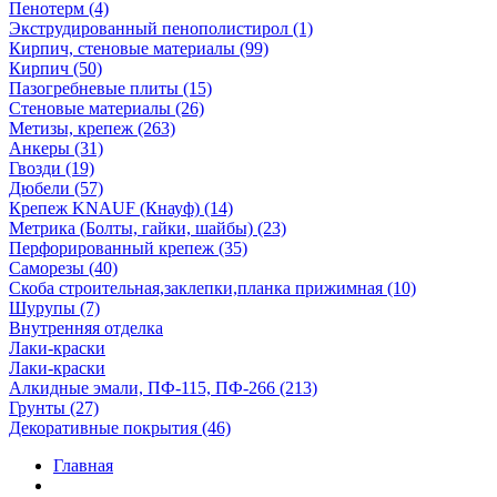
Пенотерм (4)
Экструдированный пенополистирол (1)
Кирпич, стеновые материалы (99)
Кирпич (50)
Пазогребневые плиты (15)
Стеновые материалы (26)
Метизы, крепеж (263)
Анкеры (31)
Гвозди (19)
Дюбели (57)
Крепеж KNAUF (Кнауф) (14)
Метрика (Болты, гайки, шайбы) (23)
Перфорированный крепеж (35)
Саморезы (40)
Скоба строительная,заклепки,планка прижимная (10)
Шурупы (7)
Внутренняя отделка
Лаки-краски
Лаки-краски
Алкидные эмали, ПФ-115, ПФ-266 (213)
Грунты (27)
Декоративные покрытия (46)
Главная