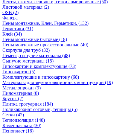
Ленты, скотчи, серпянки, сетки армировочные (50)
Листовой материал (2)
OSB (2)
Фанера
Пены монтажные. Клеи. Герметики. (132)
Герметики (31)
Клей (34)
Пены монтажные бытовые (18)
Пены монтажные профессиональные (40)
Скорлупа для труб (32)
Цемент, сыпучие материалы (48)
Сыпучие материалы (15)
Гипсокартон и комплектующие (73)
Гипсокартон (5)
Комплектующие к гипсокартону (68)
Материалы для звукоизоляционных конструкций (19)
Металлопрокат (9)
Пиломатериал (8)
Брусок (2)
Плитка тротуарная (184)
Поликарбонат сотовый, теплицы (5)
Сетки (42)
Теплоизоляция (148)
Каменная вата (30)
Пенопласт (16)