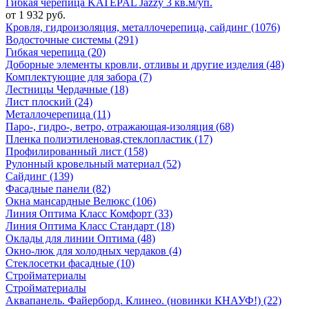
Гибкая черепица KATEPAL Jazzy 3 кв.м/уп.
от 1 932 руб.
Кровля, гидроизоляция, металлочерепица, сайдинг (1076)
Водосточные системы (291)
Гибкая черепица (20)
Доборные элементы кровли, отливы и другие изделия (48)
Комплектующие для забора (7)
Лестницы Чердачные (18)
Лист плоский (24)
Металлочерепица (11)
Паро-, гидро-, ветро, отражающая-изоляция (68)
Пленка полиэтиленовая,стеклопластик (17)
Профилированный лист (158)
Рулонный кровельный материал (52)
Сайдинг (139)
Фасадные панели (82)
Окна мансардные Велюкс (106)
Линия Оптима Класс Комфорт (33)
Линия Оптима Класс Стандарт (18)
Оклады для линии Оптима (48)
Окно-люк для холодных чердаков (4)
Стеклосетки фасадные (10)
Стройматериалы
Стройматериалы
Аквапанель. Файерборд. Клинео. (новинки КНАУФ!) (22)