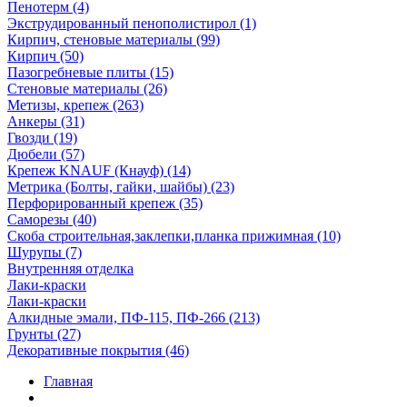
Пенотерм (4)
Экструдированный пенополистирол (1)
Кирпич, стеновые материалы (99)
Кирпич (50)
Пазогребневые плиты (15)
Стеновые материалы (26)
Метизы, крепеж (263)
Анкеры (31)
Гвозди (19)
Дюбели (57)
Крепеж KNAUF (Кнауф) (14)
Метрика (Болты, гайки, шайбы) (23)
Перфорированный крепеж (35)
Саморезы (40)
Скоба строительная,заклепки,планка прижимная (10)
Шурупы (7)
Внутренняя отделка
Лаки-краски
Лаки-краски
Алкидные эмали, ПФ-115, ПФ-266 (213)
Грунты (27)
Декоративные покрытия (46)
Главная