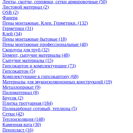
Ленты, скотчи, серпянки, сетки армировочные (50)
Листовой материал (2)
OSB (2)
Фанера
Пены монтажные. Клеи. Герметики. (132)
Герметики (31)
Клей (34)
Пены монтажные бытовые (18)
Пены монтажные профессиональные (40)
Скорлупа для труб (32)
Цемент, сыпучие материалы (48)
Сыпучие материалы (15)
Гипсокартон и комплектующие (73)
Гипсокартон (5)
Комплектующие к гипсокартону (68)
Материалы для звукоизоляционных конструкций (19)
Металлопрокат (9)
Пиломатериал (8)
Брусок (2)
Плитка тротуарная (184)
Поликарбонат сотовый, теплицы (5)
Сетки (42)
Теплоизоляция (148)
Каменная вата (30)
Пенопласт (16)