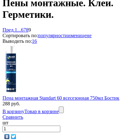
Пены монтажные. Клеи.
Герметики.
Пред.
1
...
6
7
8
9
Сортировать по:
популярности
имени
цене
Выводить по:
16
Пена монтажная Standart 60 всесезонная 750мл Бостик
288 руб.
В корзину
Товар в корзине
Сравнить
шт