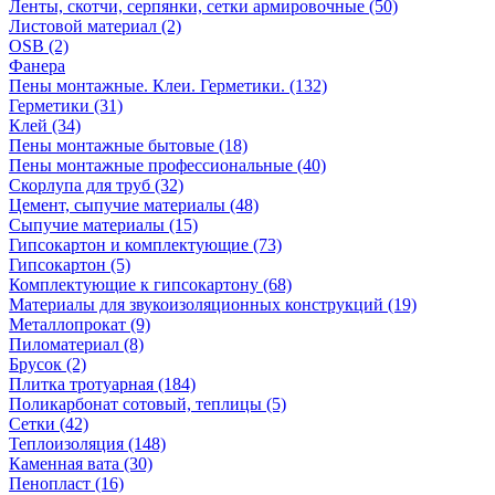
Ленты, скотчи, серпянки, сетки армировочные (50)
Листовой материал (2)
OSB (2)
Фанера
Пены монтажные. Клеи. Герметики. (132)
Герметики (31)
Клей (34)
Пены монтажные бытовые (18)
Пены монтажные профессиональные (40)
Скорлупа для труб (32)
Цемент, сыпучие материалы (48)
Сыпучие материалы (15)
Гипсокартон и комплектующие (73)
Гипсокартон (5)
Комплектующие к гипсокартону (68)
Материалы для звукоизоляционных конструкций (19)
Металлопрокат (9)
Пиломатериал (8)
Брусок (2)
Плитка тротуарная (184)
Поликарбонат сотовый, теплицы (5)
Сетки (42)
Теплоизоляция (148)
Каменная вата (30)
Пенопласт (16)