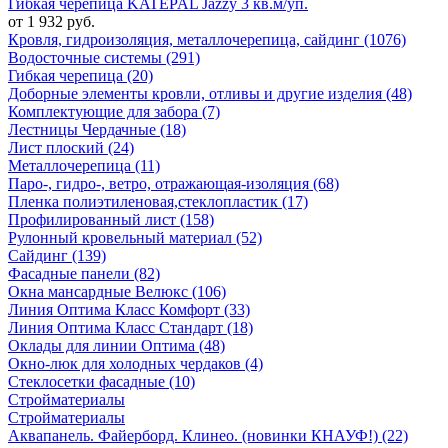
Гибкая черепица KATEPAL Jazzy 3 кв.м/уп.
от 1 932 руб.
Кровля, гидроизоляция, металлочерепица, сайдинг (1076)
Водосточные системы (291)
Гибкая черепица (20)
Доборные элементы кровли, отливы и другие изделия (48)
Комплектующие для забора (7)
Лестницы Чердачные (18)
Лист плоский (24)
Металлочерепица (11)
Паро-, гидро-, ветро, отражающая-изоляция (68)
Пленка полиэтиленовая,стеклопластик (17)
Профилированный лист (158)
Рулонный кровельный материал (52)
Сайдинг (139)
Фасадные панели (82)
Окна мансардные Велюкс (106)
Линия Оптима Класс Комфорт (33)
Линия Оптима Класс Стандарт (18)
Оклады для линии Оптима (48)
Окно-люк для холодных чердаков (4)
Стеклосетки фасадные (10)
Стройматериалы
Стройматериалы
Аквапанель. Файерборд. Клинео. (новинки КНАУФ!) (22)