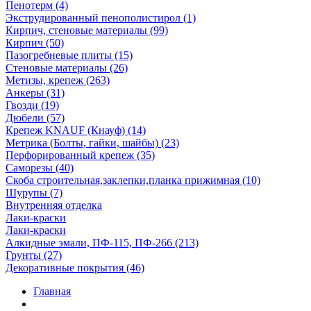
Пенотерм (4)
Экструдированный пенополистирол (1)
Кирпич, стеновые материалы (99)
Кирпич (50)
Пазогребневые плиты (15)
Стеновые материалы (26)
Метизы, крепеж (263)
Анкеры (31)
Гвозди (19)
Дюбели (57)
Крепеж KNAUF (Кнауф) (14)
Метрика (Болты, гайки, шайбы) (23)
Перфорированный крепеж (35)
Саморезы (40)
Скоба строительная,заклепки,планка прижимная (10)
Шурупы (7)
Внутренняя отделка
Лаки-краски
Лаки-краски
Алкидные эмали, ПФ-115, ПФ-266 (213)
Грунты (27)
Декоративные покрытия (46)
Главная