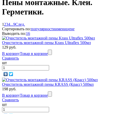
Пены монтажные. Клеи.
Герметики.
1
2
3
4
...
9
След.
Сортировать по:
популярности
имени
цене
Выводить по:
16
Очиститель монтажной пены Krass Ultraflex 500мл
129 руб.
В корзину
Товар в корзине
Сравнить
шт
Очиститель монтажной пены KRASS (Красс) 500мл
198 руб.
В корзину
Товар в корзине
Сравнить
шт