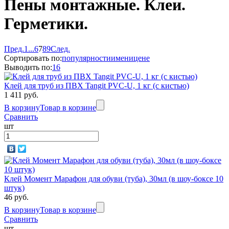
Пены монтажные. Клеи.
Герметики.
Пред.
1
...
6
7
8
9
След.
Сортировать по:
популярности
имени
цене
Выводить по:
16
Клей для труб из ПВХ Tangit PVC-U, 1 кг (с кистью)
1 411 руб.
В корзину
Товар в корзине
Сравнить
шт
Клей Момент Марафон для обуви (туба), 30мл (в шоу-боксе 10
штук)
46 руб.
В корзину
Товар в корзине
Сравнить
шт