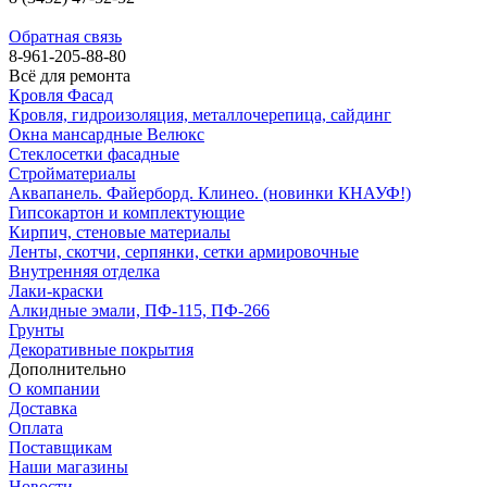
Обратная связь
8-961-205-88-80
Всё для ремонта
Кровля Фасад
Кровля, гидроизоляция, металлочерепица, сайдинг
Окна мансардные Велюкс
Стеклосетки фасадные
Стройматериалы
Аквапанель. Файерборд. Клинео. (новинки КНАУФ!)
Гипсокартон и комплектующие
Кирпич, стеновые материалы
Ленты, скотчи, серпянки, сетки армировочные
Внутренняя отделка
Лаки-краски
Алкидные эмали, ПФ-115, ПФ-266
Грунты
Декоративные покрытия
Дополнительно
О компании
Доставка
Оплата
Поставщикам
Наши магазины
Новости