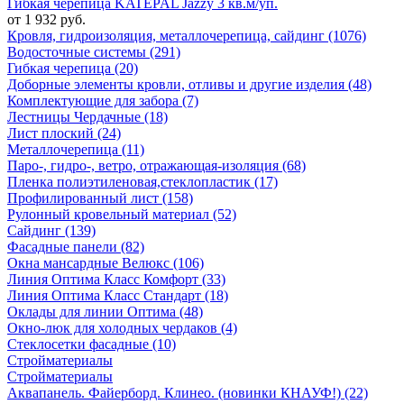
Гибкая черепица KATEPAL Jazzy 3 кв.м/уп.
от 1 932 руб.
Кровля, гидроизоляция, металлочерепица, сайдинг (1076)
Водосточные системы (291)
Гибкая черепица (20)
Доборные элементы кровли, отливы и другие изделия (48)
Комплектующие для забора (7)
Лестницы Чердачные (18)
Лист плоский (24)
Металлочерепица (11)
Паро-, гидро-, ветро, отражающая-изоляция (68)
Пленка полиэтиленовая,стеклопластик (17)
Профилированный лист (158)
Рулонный кровельный материал (52)
Сайдинг (139)
Фасадные панели (82)
Окна мансардные Велюкс (106)
Линия Оптима Класс Комфорт (33)
Линия Оптима Класс Стандарт (18)
Оклады для линии Оптима (48)
Окно-люк для холодных чердаков (4)
Стеклосетки фасадные (10)
Стройматериалы
Стройматериалы
Аквапанель. Файерборд. Клинео. (новинки КНАУФ!) (22)