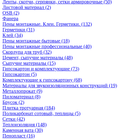
Ленты, скотчи, серпянки, сетки армировочные (50)
Листовой материал (2)
OSB (2)
Фанера
Пены монтажные. Клеи. Герметики. (132)
Герметики (31)
Клей (34)
Пены монтажные бытовые (18)
Пены монтажные профессиональные (40)
Скорлупа для труб (32)
Цемент, сыпучие материалы (48)
Сыпучие материалы (15)
Гипсокартон и комплектующие (73)
Гипсокартон (5)
Комплектующие к гипсокартону (68)
Материалы для звукоизоляционных конструкций (19)
Металлопрокат (9)
Пиломатериал (8)
Брусок (2)
Плитка тротуарная (184)
Поликарбонат сотовый, теплицы (5)
Сетки (42)
Теплоизоляция (148)
Каменная вата (30)
Пенопласт (16)