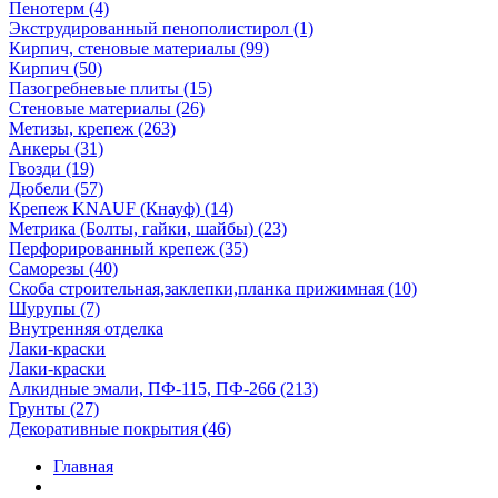
Пенотерм (4)
Экструдированный пенополистирол (1)
Кирпич, стеновые материалы (99)
Кирпич (50)
Пазогребневые плиты (15)
Стеновые материалы (26)
Метизы, крепеж (263)
Анкеры (31)
Гвозди (19)
Дюбели (57)
Крепеж KNAUF (Кнауф) (14)
Метрика (Болты, гайки, шайбы) (23)
Перфорированный крепеж (35)
Саморезы (40)
Скоба строительная,заклепки,планка прижимная (10)
Шурупы (7)
Внутренняя отделка
Лаки-краски
Лаки-краски
Алкидные эмали, ПФ-115, ПФ-266 (213)
Грунты (27)
Декоративные покрытия (46)
Главная