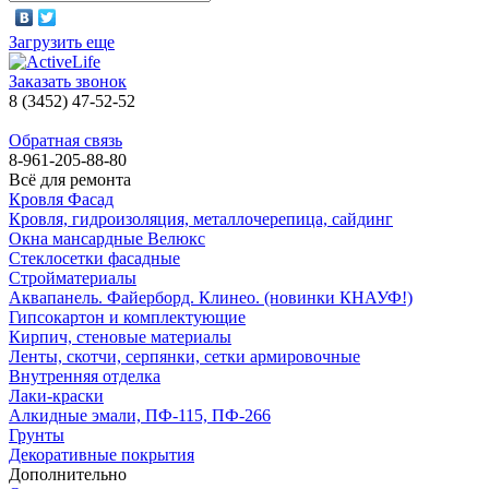
Загрузить еще
Заказать звонок
8 (3452) 47-52-52
Обратная связь
8-961-205-88-80
Всё для ремонта
Кровля Фасад
Кровля, гидроизоляция, металлочерепица, сайдинг
Окна мансардные Велюкс
Стеклосетки фасадные
Стройматериалы
Аквапанель. Файерборд. Клинео. (новинки КНАУФ!)
Гипсокартон и комплектующие
Кирпич, стеновые материалы
Ленты, скотчи, серпянки, сетки армировочные
Внутренняя отделка
Лаки-краски
Алкидные эмали, ПФ-115, ПФ-266
Грунты
Декоративные покрытия
Дополнительно