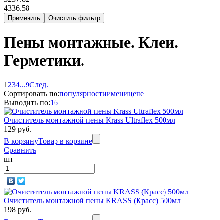
4336.58
Пены монтажные. Клеи.
Герметики.
1
2
3
4
...
9
След.
Сортировать по:
популярности
имени
цене
Выводить по:
16
Очиститель монтажной пены Krass Ultraflex 500мл
129 руб.
В корзину
Товар в корзине
Сравнить
шт
Очиститель монтажной пены KRASS (Красс) 500мл
198 руб.