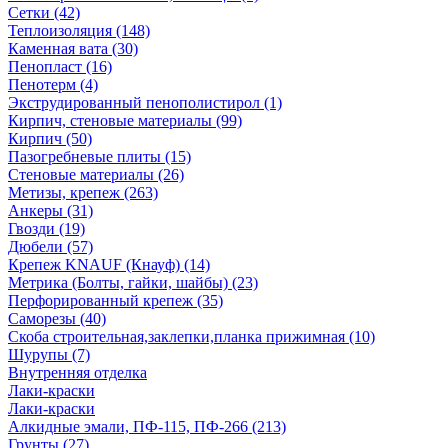
Сетки (42)
Теплоизоляция (148)
Каменная вата (30)
Пенопласт (16)
Пенотерм (4)
Экструдированный пенополистирол (1)
Кирпич, стеновые материалы (99)
Кирпич (50)
Пазогребневые плиты (15)
Стеновые материалы (26)
Метизы, крепеж (263)
Анкеры (31)
Гвозди (19)
Дюбели (57)
Крепеж KNAUF (Кнауф) (14)
Метрика (Болты, гайки, шайбы) (23)
Перфорированный крепеж (35)
Саморезы (40)
Скоба строительная,заклепки,планка прижимная (10)
Шурупы (7)
Внутренняя отделка
Лаки-краски
Лаки-краски
Алкидные эмали, ПФ-115, ПФ-266 (213)
Грунты (27)