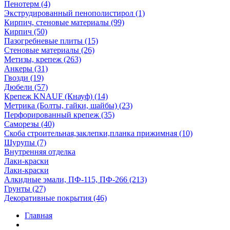
Пенотерм (4)
Экструдированный пенополистирол (1)
Кирпич, стеновые материалы (99)
Кирпич (50)
Пазогребневые плиты (15)
Стеновые материалы (26)
Метизы, крепеж (263)
Анкеры (31)
Гвозди (19)
Дюбели (57)
Крепеж KNAUF (Кнауф) (14)
Метрика (Болты, гайки, шайбы) (23)
Перфорированный крепеж (35)
Саморезы (40)
Скоба строительная,заклепки,планка прижимная (10)
Шурупы (7)
Внутренняя отделка
Лаки-краски
Лаки-краски
Алкидные эмали, ПФ-115, ПФ-266 (213)
Грунты (27)
Декоративные покрытия (46)
Главная