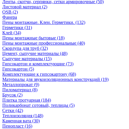
Ленты, скотчи, серпянки, сетки армировочные (50)
Листовой материал (2)
OSB (2)
Фанера
Пены монтажные. Клеи. Герметики. (132)
Герметики (31)
Клей (34)
Пены монтажные бытовые (18)
Пены монтажные профессиональные (40)
Скорлупа для труб (32)
Цемент, сыпучие материалы (48)
Сыпучие материалы (15)
Гипсокартон и комплектующие (73)
Гипсокартон (5)
Комплектующие к гипсокартону (68)
Материалы для звукоизоляционных конструкций (19)
Металлопрокат (9)
Пиломатериал (8)
Брусок (2)
Плитка тротуарная (184)
Поликарбонат сотовый, теплицы (5)
Сетки (42)
Теплоизоляция (148)
Каменная вата (30)
Пенопласт (16)