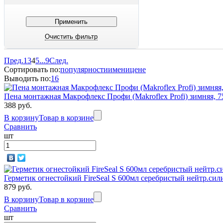
Пред.
1
3
4
5
...
9
След.
Сортировать по:
популярности
имени
цене
Выводить по:
16
Пена монтажная Макрофлекс Профи (Makroflex Profi) зимняя, 
388 руб.
В корзину
Товар в корзине
Сравнить
шт
Герметик огнестойкий FireSeal S 600мл серебристый нейтр.си
879 руб.
В корзину
Товар в корзине
Сравнить
шт