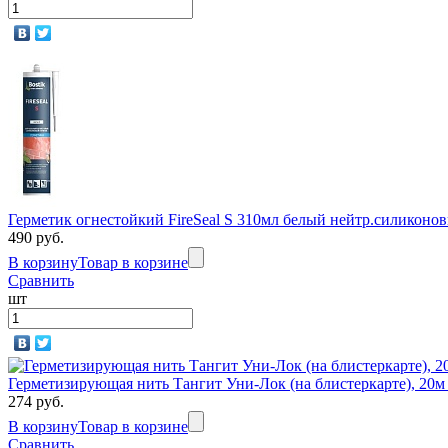
Герметик огнестойкий FireSeal S 310мл белый нейтр.силиконо
490 руб.
В корзину
Товар в корзине
Сравнить
шт
Герметизирующая нить Тангит Уни-Лок (на блистеркарте), 20м 
274 руб.
В корзину
Товар в корзине
Сравнить