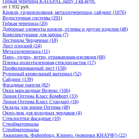
Гибкая черепица KATEPAL Jazzy 3 кв.м/уп.
от 1 932 руб.
Кровля, гидроизоляция, металлочерепица, сайдинг (1076)
Водосточные системы (291)
Гибкая черепица (20)
Доборные элементы кровли, отливы и другие изделия (48)
Комплектующие для забора (7)
Лестницы Чердачные (18)
Лист плоский (24)
Металлочерепица (11)
Паро-, гидро-, ветро, отражающая-изоляция (68)
Пленка полиэтиленовая,стеклопластик (17)
Профилированный лист (158)
Рулонный кровельный материал (52)
Сайдинг (139)
Фасадные панели (82)
Окна мансардные Велюкс (106)
Линия Оптима Класс Комфорт (33)
Линия Оптима Класс Стандарт (18)
Оклады для линии Оптима (48)
Окно-люк для холодных чердаков (4)
Стеклосетки фасадные (10)
Стройматериалы
Стройматериалы
Аквапанель. Файерборд. Клинео. (новинки КНАУФ!) (22)