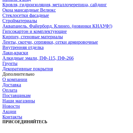
Кровля, гидроизоляция, металлочерепица, сайдинг
Окна мансардные Велюкс
Стеклосетки фасадные
Стройматериалы
Аквапанель. Файерборд. Клинео. (новинки КНАУФ!)
Гипсокартон и комплектующие
Кирпич, стеновые материалы
Ленты, скотчи, серпянки, сетки армировочные
Внутренняя отделка
Лаки-краски
Алкидные эмали, ПФ-115, ПФ-266
Грунты
Декоративные покрытия
Дополнительно
О компании
Доставка
Оплата
Поставщикам
Наши магазины
Новости
Акции
Контакты
ПРИСОЕДИНЯЙТЕСЬ