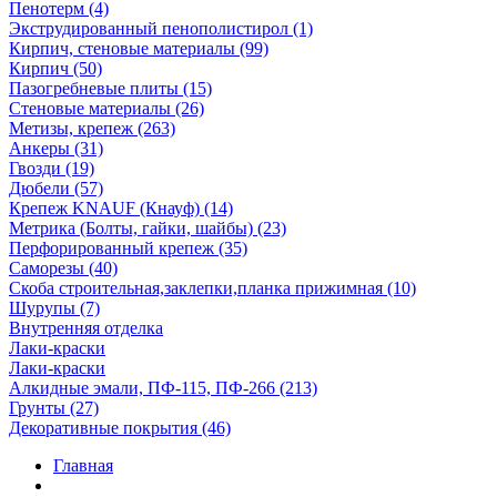
Пенотерм (4)
Экструдированный пенополистирол (1)
Кирпич, стеновые материалы (99)
Кирпич (50)
Пазогребневые плиты (15)
Стеновые материалы (26)
Метизы, крепеж (263)
Анкеры (31)
Гвозди (19)
Дюбели (57)
Крепеж KNAUF (Кнауф) (14)
Метрика (Болты, гайки, шайбы) (23)
Перфорированный крепеж (35)
Саморезы (40)
Скоба строительная,заклепки,планка прижимная (10)
Шурупы (7)
Внутренняя отделка
Лаки-краски
Лаки-краски
Алкидные эмали, ПФ-115, ПФ-266 (213)
Грунты (27)
Декоративные покрытия (46)
Главная