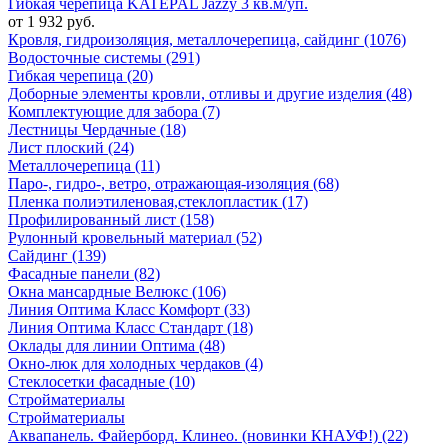
Гибкая черепица KATEPAL Jazzy 3 кв.м/уп.
от 1 932 руб.
Кровля, гидроизоляция, металлочерепица, сайдинг (1076)
Водосточные системы (291)
Гибкая черепица (20)
Доборные элементы кровли, отливы и другие изделия (48)
Комплектующие для забора (7)
Лестницы Чердачные (18)
Лист плоский (24)
Металлочерепица (11)
Паро-, гидро-, ветро, отражающая-изоляция (68)
Пленка полиэтиленовая,стеклопластик (17)
Профилированный лист (158)
Рулонный кровельный материал (52)
Сайдинг (139)
Фасадные панели (82)
Окна мансардные Велюкс (106)
Линия Оптима Класс Комфорт (33)
Линия Оптима Класс Стандарт (18)
Оклады для линии Оптима (48)
Окно-люк для холодных чердаков (4)
Стеклосетки фасадные (10)
Стройматериалы
Стройматериалы
Аквапанель. Файерборд. Клинео. (новинки КНАУФ!) (22)