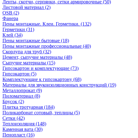
Ленты, скотчи, серпянки, сетки армировочные (50)
Листовой материал (2)
OSB (2)
Фанера
Пены монтажные. Клеи. Герметики. (132)
Герметики (31)
Клей (34)
Пены монтажные бытовые (18)
Пены монтажные профессиональные (40)
Скорлупа для труб (32)
Цемент, сыпучие материалы (48)
Сыпучие материалы (15)
Гипсокартон и комплектующие (73)
Гипсокартон (5)
Комплектующие к гипсокартону (68)
Материалы для звукоизоляционных конструкций (19)
Металлопрокат (9)
Пиломатериал (8)
Брусок (2)
Плитка тротуарная (184)
Поликарбонат сотовый, теплицы (5)
Сетки (42)
Теплоизоляция (148)
Каменная вата (30)
Пенопласт (16)