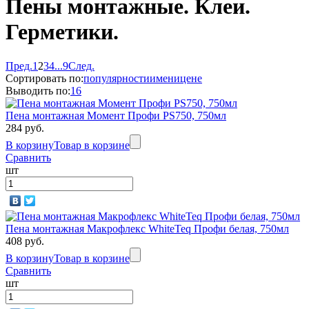
Пены монтажные. Клеи.
Герметики.
Пред.
1
2
3
4
...
9
След.
Сортировать по:
популярности
имени
цене
Выводить по:
16
Пена монтажная Момент Профи PS750, 750мл
284 руб.
В корзину
Товар в корзине
Сравнить
шт
Пена монтажная Макрофлекс WhiteTeq Профи белая, 750мл
408 руб.
В корзину
Товар в корзине
Сравнить
шт