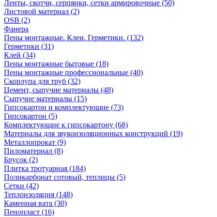
Ленты, скотчи, серпянки, сетки армировочные (50)
Листовой материал (2)
OSB (2)
Фанера
Пены монтажные. Клеи. Герметики. (132)
Герметики (31)
Клей (34)
Пены монтажные бытовые (18)
Пены монтажные профессиональные (40)
Скорлупа для труб (32)
Цемент, сыпучие материалы (48)
Сыпучие материалы (15)
Гипсокартон и комплектующие (73)
Гипсокартон (5)
Комплектующие к гипсокартону (68)
Материалы для звукоизоляционных конструкций (19)
Металлопрокат (9)
Пиломатериал (8)
Брусок (2)
Плитка тротуарная (184)
Поликарбонат сотовый, теплицы (5)
Сетки (42)
Теплоизоляция (148)
Каменная вата (30)
Пенопласт (16)