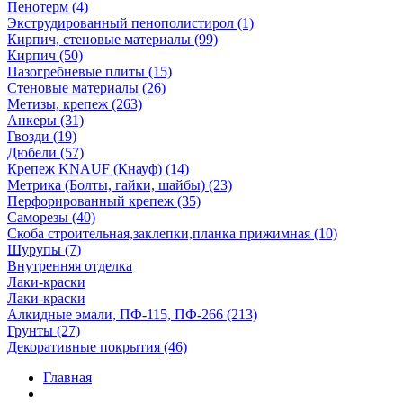
Пенотерм (4)
Экструдированный пенополистирол (1)
Кирпич, стеновые материалы (99)
Кирпич (50)
Пазогребневые плиты (15)
Стеновые материалы (26)
Метизы, крепеж (263)
Анкеры (31)
Гвозди (19)
Дюбели (57)
Крепеж KNAUF (Кнауф) (14)
Метрика (Болты, гайки, шайбы) (23)
Перфорированный крепеж (35)
Саморезы (40)
Скоба строительная,заклепки,планка прижимная (10)
Шурупы (7)
Внутренняя отделка
Лаки-краски
Лаки-краски
Алкидные эмали, ПФ-115, ПФ-266 (213)
Грунты (27)
Декоративные покрытия (46)
Главная