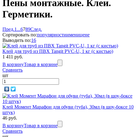
Пены монтажные. Клеи.
Герметики.
Пред.
1
...
6
7
8
9
След.
Сортировать по:
популярности
имени
цене
Выводить по:
16
Клей для труб из ПВХ Tangit PVC-U, 1 кг (с кистью)
1 411 руб.
В корзину
Товар в корзине
Сравнить
шт
Клей Момент Марафон для обуви (туба), 30мл (в шоу-боксе 10
штук)
46 руб.
В корзину
Товар в корзине
Сравнить
шт