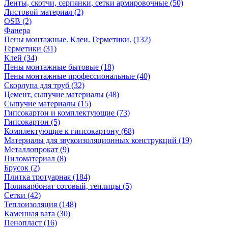
Ленты, скотчи, серпянки, сетки армировочные (50)
Листовой материал (2)
OSB (2)
Фанера
Пены монтажные. Клеи. Герметики. (132)
Герметики (31)
Клей (34)
Пены монтажные бытовые (18)
Пены монтажные профессиональные (40)
Скорлупа для труб (32)
Цемент, сыпучие материалы (48)
Сыпучие материалы (15)
Гипсокартон и комплектующие (73)
Гипсокартон (5)
Комплектующие к гипсокартону (68)
Материалы для звукоизоляционных конструкций (19)
Металлопрокат (9)
Пиломатериал (8)
Брусок (2)
Плитка тротуарная (184)
Поликарбонат сотовый, теплицы (5)
Сетки (42)
Теплоизоляция (148)
Каменная вата (30)
Пенопласт (16)