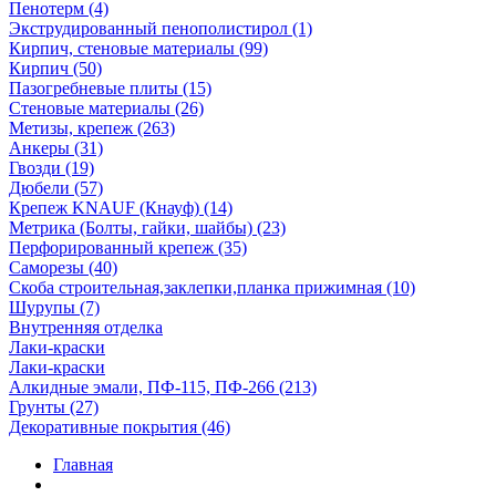
Пенотерм (4)
Экструдированный пенополистирол (1)
Кирпич, стеновые материалы (99)
Кирпич (50)
Пазогребневые плиты (15)
Стеновые материалы (26)
Метизы, крепеж (263)
Анкеры (31)
Гвозди (19)
Дюбели (57)
Крепеж KNAUF (Кнауф) (14)
Метрика (Болты, гайки, шайбы) (23)
Перфорированный крепеж (35)
Саморезы (40)
Скоба строительная,заклепки,планка прижимная (10)
Шурупы (7)
Внутренняя отделка
Лаки-краски
Лаки-краски
Алкидные эмали, ПФ-115, ПФ-266 (213)
Грунты (27)
Декоративные покрытия (46)
Главная