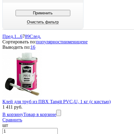
Пред.
1
...
6
7
8
9
След.
Сортировать по:
популярности
имени
цене
Выводить по:
16
Клей для труб из ПВХ Tangit PVC-U, 1 кг (с кистью)
1 411 руб.
В корзину
Товар в корзине
Сравнить
шт