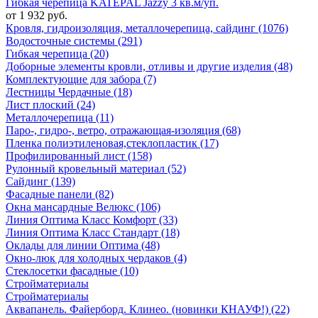
Гибкая черепица KATEPAL Jazzy 3 кв.м/уп.
от 1 932 руб.
Кровля, гидроизоляция, металлочерепица, сайдинг (1076)
Водосточные системы (291)
Гибкая черепица (20)
Доборные элементы кровли, отливы и другие изделия (48)
Комплектующие для забора (7)
Лестницы Чердачные (18)
Лист плоский (24)
Металлочерепица (11)
Паро-, гидро-, ветро, отражающая-изоляция (68)
Пленка полиэтиленовая,стеклопластик (17)
Профилированный лист (158)
Рулонный кровельный материал (52)
Сайдинг (139)
Фасадные панели (82)
Окна мансардные Велюкс (106)
Линия Оптима Класс Комфорт (33)
Линия Оптима Класс Стандарт (18)
Оклады для линии Оптима (48)
Окно-люк для холодных чердаков (4)
Стеклосетки фасадные (10)
Стройматериалы
Стройматериалы
Аквапанель. Файерборд. Клинео. (новинки КНАУФ!) (22)