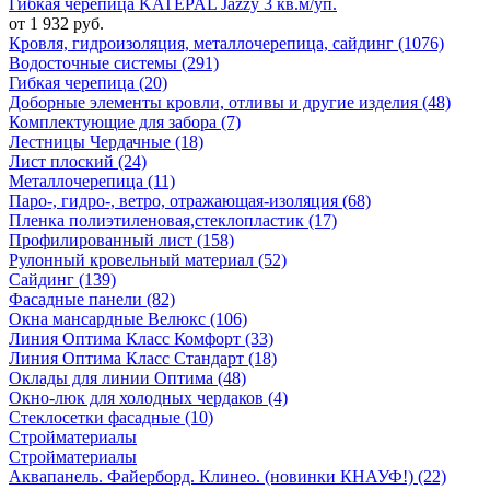
Гибкая черепица KATEPAL Jazzy 3 кв.м/уп.
от 1 932 руб.
Кровля, гидроизоляция, металлочерепица, сайдинг (1076)
Водосточные системы (291)
Гибкая черепица (20)
Доборные элементы кровли, отливы и другие изделия (48)
Комплектующие для забора (7)
Лестницы Чердачные (18)
Лист плоский (24)
Металлочерепица (11)
Паро-, гидро-, ветро, отражающая-изоляция (68)
Пленка полиэтиленовая,стеклопластик (17)
Профилированный лист (158)
Рулонный кровельный материал (52)
Сайдинг (139)
Фасадные панели (82)
Окна мансардные Велюкс (106)
Линия Оптима Класс Комфорт (33)
Линия Оптима Класс Стандарт (18)
Оклады для линии Оптима (48)
Окно-люк для холодных чердаков (4)
Стеклосетки фасадные (10)
Стройматериалы
Стройматериалы
Аквапанель. Файерборд. Клинео. (новинки КНАУФ!) (22)