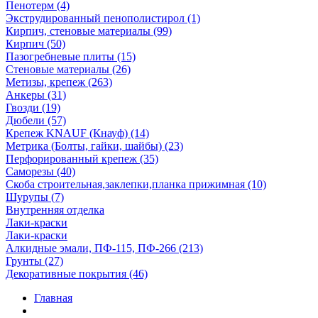
Пенотерм (4)
Экструдированный пенополистирол (1)
Кирпич, стеновые материалы (99)
Кирпич (50)
Пазогребневые плиты (15)
Стеновые материалы (26)
Метизы, крепеж (263)
Анкеры (31)
Гвозди (19)
Дюбели (57)
Крепеж KNAUF (Кнауф) (14)
Метрика (Болты, гайки, шайбы) (23)
Перфорированный крепеж (35)
Саморезы (40)
Скоба строительная,заклепки,планка прижимная (10)
Шурупы (7)
Внутренняя отделка
Лаки-краски
Лаки-краски
Алкидные эмали, ПФ-115, ПФ-266 (213)
Грунты (27)
Декоративные покрытия (46)
Главная