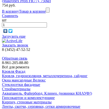
(Makroflex Profi FR77), 750мл
754 руб.
В корзину
Товар в корзине
Сравнить
шт
Загрузить еще
Заказать звонок
8 (3452) 47-52-52
Обратная связь
8-961-205-88-80
Всё для ремонта
Кровля Фасад
Кровля, гидроизоляция, металлочерепица, сайдинг
Окна мансардные Велюкс
Стеклосетки фасадные
Стройматериалы
Аквапанель. Файерборд. Клинео. (новинки КНАУФ!)
Гипсокартон и комплектующие
Кирпич, стеновые материалы
Ленты, скотчи, серпянки, сетки армировочные