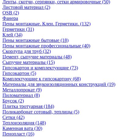
Ленты, скотчи, серпянки, сетки армировочные (50)
Листовой материал (2)
OSB (2)
Фанера
Пены монтажные. Клеи. Герметики. (132)
Герметики (31)
Клей (34)
Пены монтажные бытовые (18)
Пены монтажные профессиональные (40)
Скорлупа для труб (32)
Цемент, сыпучие материалы (48)
Сыпучие материалы (15)
Гипсокартон и комплектующие (73)
Гипсокартон (5)
Комплектующие к гипсокартону (68)
Материалы для звукоизоляционных конструкций (19)
Металлопрокат (9)
Пиломатериал (8)
Брусок (2)
Плитка тротуарная (184)
Поликарбонат сотовый, теплицы (5)
Сетки (42)
Теплоизоляция (148)
Каменная вата (30)
Пенопласт (16)