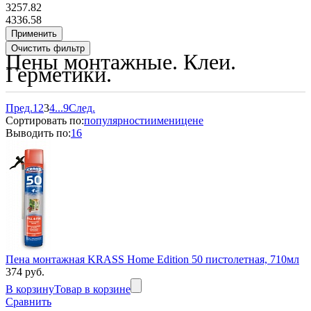
3257.82
4336.58
Пены монтажные. Клеи.
Герметики.
Пред.
1
2
3
4
...
9
След.
Сортировать по:
популярности
имени
цене
Выводить по:
16
Пена монтажная KRASS Home Edition 50 пистолетная, 710мл
374 руб.
В корзину
Товар в корзине
Сравнить