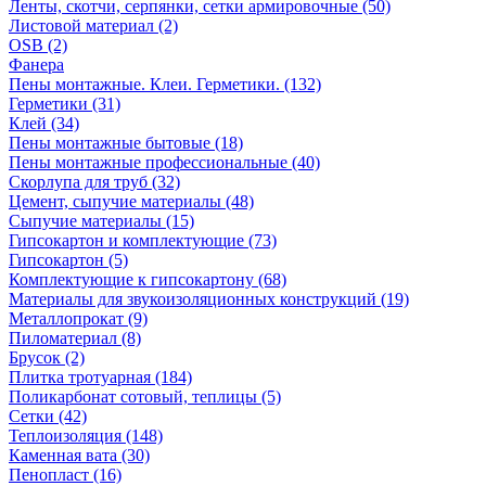
Ленты, скотчи, серпянки, сетки армировочные (50)
Листовой материал (2)
OSB (2)
Фанера
Пены монтажные. Клеи. Герметики. (132)
Герметики (31)
Клей (34)
Пены монтажные бытовые (18)
Пены монтажные профессиональные (40)
Скорлупа для труб (32)
Цемент, сыпучие материалы (48)
Сыпучие материалы (15)
Гипсокартон и комплектующие (73)
Гипсокартон (5)
Комплектующие к гипсокартону (68)
Материалы для звукоизоляционных конструкций (19)
Металлопрокат (9)
Пиломатериал (8)
Брусок (2)
Плитка тротуарная (184)
Поликарбонат сотовый, теплицы (5)
Сетки (42)
Теплоизоляция (148)
Каменная вата (30)
Пенопласт (16)