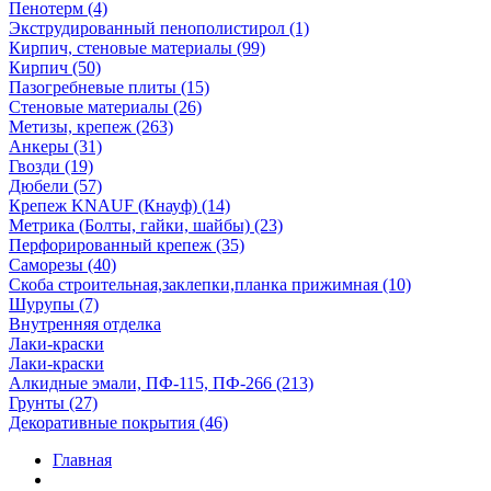
Пенотерм (4)
Экструдированный пенополистирол (1)
Кирпич, стеновые материалы (99)
Кирпич (50)
Пазогребневые плиты (15)
Стеновые материалы (26)
Метизы, крепеж (263)
Анкеры (31)
Гвозди (19)
Дюбели (57)
Крепеж KNAUF (Кнауф) (14)
Метрика (Болты, гайки, шайбы) (23)
Перфорированный крепеж (35)
Саморезы (40)
Скоба строительная,заклепки,планка прижимная (10)
Шурупы (7)
Внутренняя отделка
Лаки-краски
Лаки-краски
Алкидные эмали, ПФ-115, ПФ-266 (213)
Грунты (27)
Декоративные покрытия (46)
Главная