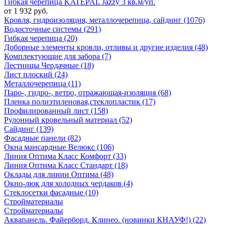
Гибкая черепица KATEPAL Jazzy 3 кв.м/уп.
от 1 932 руб.
Кровля, гидроизоляция, металлочерепица, сайдинг (1076)
Водосточные системы (291)
Гибкая черепица (20)
Доборные элементы кровли, отливы и другие изделия (48)
Комплектующие для забора (7)
Лестницы Чердачные (18)
Лист плоский (24)
Металлочерепица (11)
Паро-, гидро-, ветро, отражающая-изоляция (68)
Пленка полиэтиленовая,стеклопластик (17)
Профилированный лист (158)
Рулонный кровельный материал (52)
Сайдинг (139)
Фасадные панели (82)
Окна мансардные Велюкс (106)
Линия Оптима Класс Комфорт (33)
Линия Оптима Класс Стандарт (18)
Оклады для линии Оптима (48)
Окно-люк для холодных чердаков (4)
Стеклосетки фасадные (10)
Стройматериалы
Стройматериалы
Аквапанель. Файерборд. Клинео. (новинки КНАУФ!) (22)