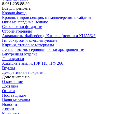
8-961-205-88-80
Всё для ремонта
Кровля Фасад
Кровля, гидроизоляция, металлочерепица, сайдинг
Окна мансардные Велюкс
Стеклосетки фасадные
Стройматериалы
Аквапанель. Файерборд. Клинео. (новинки КНАУФ!)
Гипсокартон и комплектующие
Кирпич, стеновые материалы
Ленты, скотчи, серпянки, сетки армировочные
Внутренняя отделка
Лаки-краски
Алкидные эмали, ПФ-115, ПФ-266
Грунты
Декоративные покрытия
Дополнительно
О компании
Доставка
Оплата
Поставщикам
Наши магазины
Новости
Акции
Контакты