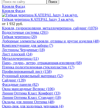
Кровля Фасад
Кровля Фасад
Гибкая черепица KATEPAL Jazzy 3 кв.м/уп.
от 1 932 руб.
Кровля, гидроизоляция, металлочерепица, сайдинг (1076)
Водосточные системы (291)
Гибкая черепица (20)
Доборные элементы кровли, отливы и другие изделия (48)
Комплектующие для забора (7)
Лестницы Чердачные (18)
Лист плоский (24)
Металлочерепица (11)
Паро-, гидро-, ветро, отражающая-изоляция (68)
Пленка полиэтиленовая,стеклопластик (17)
Профилированный лист (158)
Рулонный кровельный материал (52)
Сайдинг (139)
Фасадные панели (82)
Окна мансардные Велюкс (106)
Линия Оптима Класс Комфорт (33)
Линия Оптима Класс Стандарт (18)
Оклады для линии Оптима (48)
Окно-люк для холодных чердаков (4)