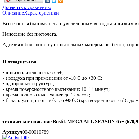
Добавить к сравнению
Описание
Характеристики
Всесезонная бытовая пена с увеличенным выходом и низким 
Нанесение без пистолета.
Адгезия к большинству строительных материалов: бетон, кирпич
Преимущества
• производительность 65 л+;
• t˚воздуха при применении от -10˚С до +30˚С;
• однородная структура;
• время поверхностного высыхания: 10–14 минут;
• время полного высыхания: до 12 часов;
• t˚ эксплуатации от -50˚С до +90˚С (краткосрочно от -65˚С до 
техническое описание Bostik MEGA ALL SEASON 65+ (670,9
Артикул
00-00010789