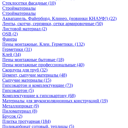
Стеклосетки фасадные (10)
Стройматериалы
Стройматериалы
Аквапанель. Файерборд. Клинео. (новинки КНАУФ!) (22)
Ленты, скотчи, серпянки, сетки армировочные (50)
Листовой материал (2)
OSB (2)
Фанера
Пены монтажные. Клеи. Герметики. (132)
Герметики (31)
Клей (34)
Пены монтажные бытовые (18)
Пены монтажные профессиональные (40)
Скорлупа для труб (32)
Цемент, сыпучие материалы (48)
Сыпучие материалы (15)
Гипсокартон и комплектующие (73)
Гипсокартон (5)
Комплектующие к гипсокартону (68)
Материалы для звукоизоляционных конструкций (19)
Металлопрокат (9)
Пиломатериал (8)
Брусок (2)
Плитка тротуарная (184)
Поликарбонат сотовый, теплицы (5)