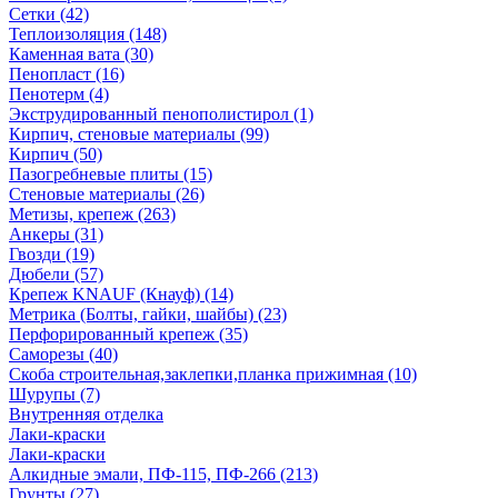
Сетки (42)
Теплоизоляция (148)
Каменная вата (30)
Пенопласт (16)
Пенотерм (4)
Экструдированный пенополистирол (1)
Кирпич, стеновые материалы (99)
Кирпич (50)
Пазогребневые плиты (15)
Стеновые материалы (26)
Метизы, крепеж (263)
Анкеры (31)
Гвозди (19)
Дюбели (57)
Крепеж KNAUF (Кнауф) (14)
Метрика (Болты, гайки, шайбы) (23)
Перфорированный крепеж (35)
Саморезы (40)
Скоба строительная,заклепки,планка прижимная (10)
Шурупы (7)
Внутренняя отделка
Лаки-краски
Лаки-краски
Алкидные эмали, ПФ-115, ПФ-266 (213)
Грунты (27)