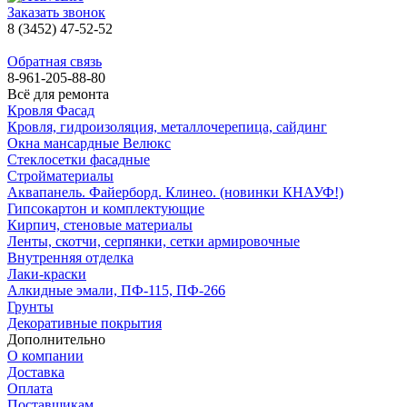
Заказать звонок
8 (3452) 47-52-52
Обратная связь
8-961-205-88-80
Всё для ремонта
Кровля Фасад
Кровля, гидроизоляция, металлочерепица, сайдинг
Окна мансардные Велюкс
Стеклосетки фасадные
Стройматериалы
Аквапанель. Файерборд. Клинео. (новинки КНАУФ!)
Гипсокартон и комплектующие
Кирпич, стеновые материалы
Ленты, скотчи, серпянки, сетки армировочные
Внутренняя отделка
Лаки-краски
Алкидные эмали, ПФ-115, ПФ-266
Грунты
Декоративные покрытия
Дополнительно
О компании
Доставка
Оплата
Поставщикам