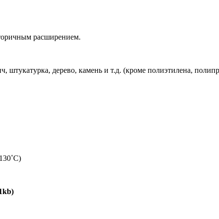
вторичным расширением.
, штукатурка, дерево, камень и т.д. (кроме полиэтилена, полип
+130˚С)
1kb)