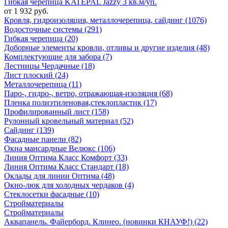
Гибкая черепица KATEPAL Jazzy 3 кв.м/уп.
от 1 932 руб.
Кровля, гидроизоляция, металлочерепица, сайдинг (1076)
Водосточные системы (291)
Гибкая черепица (20)
Доборные элементы кровли, отливы и другие изделия (48)
Комплектующие для забора (7)
Лестницы Чердачные (18)
Лист плоский (24)
Металлочерепица (11)
Паро-, гидро-, ветро, отражающая-изоляция (68)
Пленка полиэтиленовая,стеклопластик (17)
Профилированный лист (158)
Рулонный кровельный материал (52)
Сайдинг (139)
Фасадные панели (82)
Окна мансардные Велюкс (106)
Линия Оптима Класс Комфорт (33)
Линия Оптима Класс Стандарт (18)
Оклады для линии Оптима (48)
Окно-люк для холодных чердаков (4)
Стеклосетки фасадные (10)
Стройматериалы
Стройматериалы
Аквапанель. Файерборд. Клинео. (новинки КНАУФ!) (22)