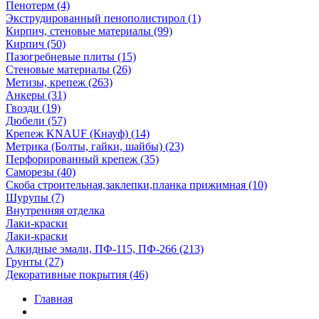
Пенотерм (4)
Экструдированный пенополистирол (1)
Кирпич, стеновые материалы (99)
Кирпич (50)
Пазогребневые плиты (15)
Стеновые материалы (26)
Метизы, крепеж (263)
Анкеры (31)
Гвозди (19)
Дюбели (57)
Крепеж KNAUF (Кнауф) (14)
Метрика (Болты, гайки, шайбы) (23)
Перфорированный крепеж (35)
Саморезы (40)
Скоба строительная,заклепки,планка прижимная (10)
Шурупы (7)
Внутренняя отделка
Лаки-краски
Лаки-краски
Алкидные эмали, ПФ-115, ПФ-266 (213)
Грунты (27)
Декоративные покрытия (46)
Главная