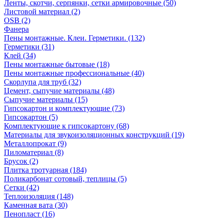
Ленты, скотчи, серпянки, сетки армировочные (50)
Листовой материал (2)
OSB (2)
Фанера
Пены монтажные. Клеи. Герметики. (132)
Герметики (31)
Клей (34)
Пены монтажные бытовые (18)
Пены монтажные профессиональные (40)
Скорлупа для труб (32)
Цемент, сыпучие материалы (48)
Сыпучие материалы (15)
Гипсокартон и комплектующие (73)
Гипсокартон (5)
Комплектующие к гипсокартону (68)
Материалы для звукоизоляционных конструкций (19)
Металлопрокат (9)
Пиломатериал (8)
Брусок (2)
Плитка тротуарная (184)
Поликарбонат сотовый, теплицы (5)
Сетки (42)
Теплоизоляция (148)
Каменная вата (30)
Пенопласт (16)