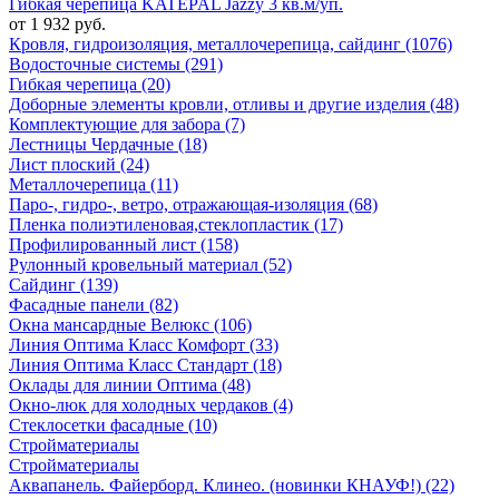
Гибкая черепица KATEPAL Jazzy 3 кв.м/уп.
от 1 932 руб.
Кровля, гидроизоляция, металлочерепица, сайдинг (1076)
Водосточные системы (291)
Гибкая черепица (20)
Доборные элементы кровли, отливы и другие изделия (48)
Комплектующие для забора (7)
Лестницы Чердачные (18)
Лист плоский (24)
Металлочерепица (11)
Паро-, гидро-, ветро, отражающая-изоляция (68)
Пленка полиэтиленовая,стеклопластик (17)
Профилированный лист (158)
Рулонный кровельный материал (52)
Сайдинг (139)
Фасадные панели (82)
Окна мансардные Велюкс (106)
Линия Оптима Класс Комфорт (33)
Линия Оптима Класс Стандарт (18)
Оклады для линии Оптима (48)
Окно-люк для холодных чердаков (4)
Стеклосетки фасадные (10)
Стройматериалы
Стройматериалы
Аквапанель. Файерборд. Клинео. (новинки КНАУФ!) (22)