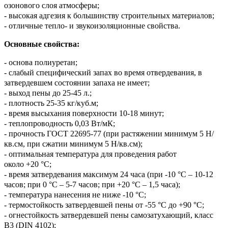
озонового слоя атмосферы;
- высокая адгезия к большинству строительных материалов;
- отличные тепло- и звукоизоляционные свойства.
Основные свойства:
- основа полиуретан;
- слабый специфический запах во время отвердевания, в
затвердевшем состоянии запаха не имеет;
- выход пены до 25-45 л.;
- плотность 25-35 кг/куб.м;
- время высыхания поверхности 10-18 минут;
- теплопроводность 0,03 Вт/мК;
- прочность ГОСТ 22695-77 (при растяжении минимум 5 Н/
кв.см, при сжатии минимум 5 Н/кв.см);
- оптимальная температура для проведения работ
около +20 °C;
- время затвердевания максимум 24 часа (при -10 °С – 10-12
часов; при 0 °С – 5-7 часов; при +20 °С – 1,5 часа);
- температура нанесения не ниже -10 °С;
- термостойкость затвердевшей пены от -55 °С до +90 °С;
- огнестойкость затвердевшей пены самозатухающий, класс
В3 (DIN 4102);