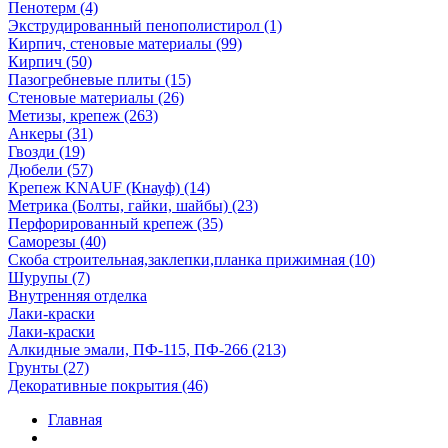
Пенотерм (4)
Экструдированный пенополистирол (1)
Кирпич, стеновые материалы (99)
Кирпич (50)
Пазогребневые плиты (15)
Стеновые материалы (26)
Метизы, крепеж (263)
Анкеры (31)
Гвозди (19)
Дюбели (57)
Крепеж KNAUF (Кнауф) (14)
Метрика (Болты, гайки, шайбы) (23)
Перфорированный крепеж (35)
Саморезы (40)
Скоба строительная,заклепки,планка прижимная (10)
Шурупы (7)
Внутренняя отделка
Лаки-краски
Лаки-краски
Алкидные эмали, ПФ-115, ПФ-266 (213)
Грунты (27)
Декоративные покрытия (46)
Главная