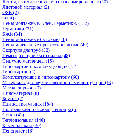
Ленты, скотчи, серпянки, сетки армировочные (50)
Листовой материал (2)
OSB (2)
Фанера
Пены монтажные. Клеи. Герметики. (132)
Герметики (31)
Клей (34)
Пены монтажные бытовые (18)
Пены монтажные профессиональные (40)
Скорлупа для труб (32)
Цемент, сыпучие материалы (48)
Сыпучие материалы (15)
Гипсокартон и комплектующие (73)
Гипсокартон (5)
Комплектующие к гипсокартону (68)
Материалы для звукоизоляционных конструкций (19)
Металлопрокат (9)
Пиломатериал (8)
Брусок (2)
Плитка тротуарная (184)
Поликарбонат сотовый, теплицы (5)
Сетки (42)
Теплоизоляция (148)
Каменная вата (30)
Пенопласт (16)