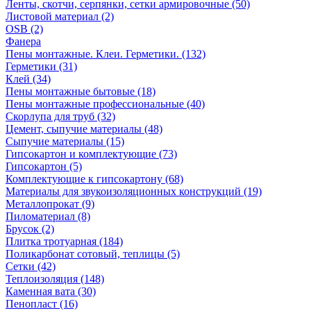
Ленты, скотчи, серпянки, сетки армировочные (50)
Листовой материал (2)
OSB (2)
Фанера
Пены монтажные. Клеи. Герметики. (132)
Герметики (31)
Клей (34)
Пены монтажные бытовые (18)
Пены монтажные профессиональные (40)
Скорлупа для труб (32)
Цемент, сыпучие материалы (48)
Сыпучие материалы (15)
Гипсокартон и комплектующие (73)
Гипсокартон (5)
Комплектующие к гипсокартону (68)
Материалы для звукоизоляционных конструкций (19)
Металлопрокат (9)
Пиломатериал (8)
Брусок (2)
Плитка тротуарная (184)
Поликарбонат сотовый, теплицы (5)
Сетки (42)
Теплоизоляция (148)
Каменная вата (30)
Пенопласт (16)