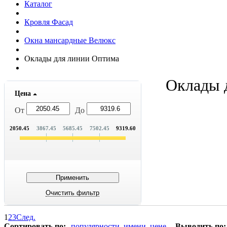
Каталог
Кровля Фасад
Окна мансардные Велюкс
Оклады для линии Оптима
Оклады 
Цена
От
До
2050.45
3867.45
5685.45
7502.45
9319.60
1
2
3
След.
Сортировать по:
популярности
имени
цене
Выводить по: