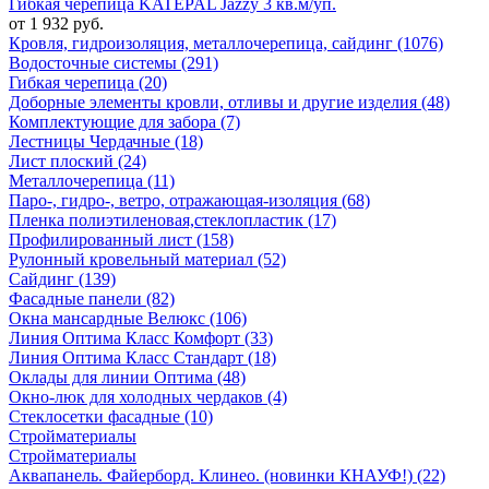
Гибкая черепица KATEPAL Jazzy 3 кв.м/уп.
от 1 932 руб.
Кровля, гидроизоляция, металлочерепица, сайдинг (1076)
Водосточные системы (291)
Гибкая черепица (20)
Доборные элементы кровли, отливы и другие изделия (48)
Комплектующие для забора (7)
Лестницы Чердачные (18)
Лист плоский (24)
Металлочерепица (11)
Паро-, гидро-, ветро, отражающая-изоляция (68)
Пленка полиэтиленовая,стеклопластик (17)
Профилированный лист (158)
Рулонный кровельный материал (52)
Сайдинг (139)
Фасадные панели (82)
Окна мансардные Велюкс (106)
Линия Оптима Класс Комфорт (33)
Линия Оптима Класс Стандарт (18)
Оклады для линии Оптима (48)
Окно-люк для холодных чердаков (4)
Стеклосетки фасадные (10)
Стройматериалы
Стройматериалы
Аквапанель. Файерборд. Клинео. (новинки КНАУФ!) (22)