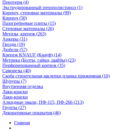
Пенотерм (4)
Экструдированный пенополистирол (1)
Кирпич, стеновые материалы (99)
Кирпич (50)
Пазогребневые плиты (15)
Стеновые материалы (26)
Метизы, крепеж (263)
Анкеры (31)
Гвозди (19)
Дюбели (57)
Крепеж KNAUF (Кнауф) (14)
Метрика (Болты, гайки, шайбы) (23)
Перфорированный крепеж (35)
Саморезы (40)
Скоба строительная,заклепки,планка прижимная (10)
Шурупы (7)
Внутренняя отделка
Лаки-краски
Лаки-краски
Алкидные эмали, ПФ-115, ПФ-266 (213)
Грунты (27)
Декоративные покрытия (46)
Главная