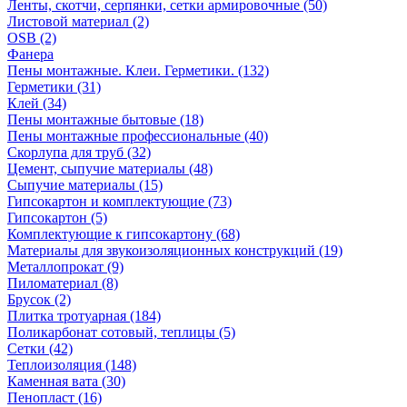
Ленты, скотчи, серпянки, сетки армировочные (50)
Листовой материал (2)
OSB (2)
Фанера
Пены монтажные. Клеи. Герметики. (132)
Герметики (31)
Клей (34)
Пены монтажные бытовые (18)
Пены монтажные профессиональные (40)
Скорлупа для труб (32)
Цемент, сыпучие материалы (48)
Сыпучие материалы (15)
Гипсокартон и комплектующие (73)
Гипсокартон (5)
Комплектующие к гипсокартону (68)
Материалы для звукоизоляционных конструкций (19)
Металлопрокат (9)
Пиломатериал (8)
Брусок (2)
Плитка тротуарная (184)
Поликарбонат сотовый, теплицы (5)
Сетки (42)
Теплоизоляция (148)
Каменная вата (30)
Пенопласт (16)