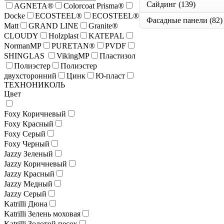
Сайдинг
(139)
AGNETA®
Colorcoat Prisma®
Docke
ECOSTEEL®
ECOSTEEL®
Фасадные панели
(82)
Matt
GRAND LINE
Granite®
CLOUDY
Holzplast
KATEPAL
NormanMP
PURETAN®
PVDF
SHINGLAS
VikingMP
Пластизол
Полиэстер
Полиэстер
двухсторонний
Цинк
Ю-пласт
ТЕХНОНИКОЛЬ
Цвет
Foxy Коричневый
Foxy Красный
Foxy Серый
Foxy Черный
Jazzy Зеленый
Jazzy Коричневый
Jazzy Красный
Jazzy Медный
Jazzy Серый
Katrilli Дюна
Katrilli Зелень моховая
Katrilli Золотой песок