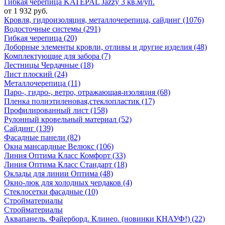
Гибкая черепица KATEPAL Jazzy 3 кв.м/уп.
от 1 932 руб.
Кровля, гидроизоляция, металлочерепица, сайдинг (1076)
Водосточные системы (291)
Гибкая черепица (20)
Доборные элементы кровли, отливы и другие изделия (48)
Комплектующие для забора (7)
Лестницы Чердачные (18)
Лист плоский (24)
Металлочерепица (11)
Паро-, гидро-, ветро, отражающая-изоляция (68)
Пленка полиэтиленовая,стеклопластик (17)
Профилированный лист (158)
Рулонный кровельный материал (52)
Сайдинг (139)
Фасадные панели (82)
Окна мансардные Велюкс (106)
Линия Оптима Класс Комфорт (33)
Линия Оптима Класс Стандарт (18)
Оклады для линии Оптима (48)
Окно-люк для холодных чердаков (4)
Стеклосетки фасадные (10)
Стройматериалы
Стройматериалы
Аквапанель. Файерборд. Клинео. (новинки КНАУФ!) (22)