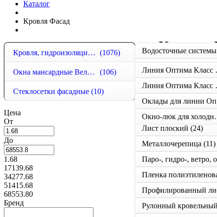
Каталог
Кровля Фасад
Кровля 
Водосточные системы
Кровля, гидроизоляция, металлочерепица, сайдинг
(1076)
Гибкая черепица
(20)
Линия 
Окна мансардные Велюкс
(106)
Доборные 
Линия 
Стеклосетки фасадные
(10)
О
Цена
Лестницы Чердачные
Окно-люк дл
От
Лист плоский
(24)
До
Металлочерепица
(11)
1.68
17139.68
34277.68
51415.68
Профилированный ли
68553.80
Бренд