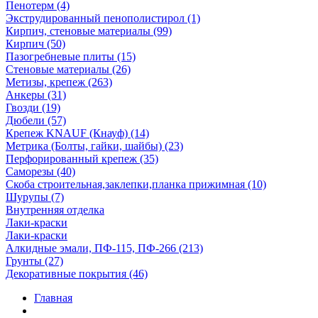
Пенотерм (4)
Экструдированный пенополистирол (1)
Кирпич, стеновые материалы (99)
Кирпич (50)
Пазогребневые плиты (15)
Стеновые материалы (26)
Метизы, крепеж (263)
Анкеры (31)
Гвозди (19)
Дюбели (57)
Крепеж KNAUF (Кнауф) (14)
Метрика (Болты, гайки, шайбы) (23)
Перфорированный крепеж (35)
Саморезы (40)
Скоба строительная,заклепки,планка прижимная (10)
Шурупы (7)
Внутренняя отделка
Лаки-краски
Лаки-краски
Алкидные эмали, ПФ-115, ПФ-266 (213)
Грунты (27)
Декоративные покрытия (46)
Главная