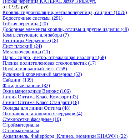
Гибкая черепица KATEPAL Jazzy 3 кв.м/уп.
от 1 932 руб.
Кровля, гидроизоляция, металлочерепица, сайдинг (1076)
Водосточные системы (291)
Гибкая черепица (20)
Доборные элементы кровли, отливы и другие изделия (48)
Комплектующие для забора (7)
Лестницы Чердачные (18)
Лист плоский (24)
Металлочерепица (11)
Паро-, гидро-, ветро, отражающая-изоляция (68)
Пленка полиэтиленовая,стеклопластик (17)
Профилированный лист (158)
Рулонный кровельный материал (52)
Сайдинг (139)
Фасадные панели (82)
Окна мансардные Велюкс (106)
Линия Оптима Класс Комфорт (33)
Линия Оптима Класс Стандарт (18)
Оклады для линии Оптима (48)
Окно-люк для холодных чердаков (4)
Стеклосетки фасадные (10)
Стройматериалы
Стройматериалы
Аквапанель. Файерборд. Клинео. (новинки КНАУФ!) (22)