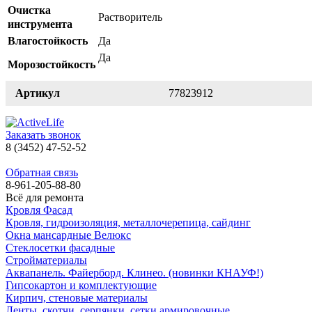
Очистка
Растворитель
инструмента
Влагостойкость
Да
Да
Морозостойкость
Артикул
77823912
Заказать звонок
8 (3452) 47-52-52
Обратная связь
8-961-205-88-80
Всё для ремонта
Кровля Фасад
Кровля, гидроизоляция, металлочерепица, сайдинг
Окна мансардные Велюкс
Стеклосетки фасадные
Стройматериалы
Аквапанель. Файерборд. Клинео. (новинки КНАУФ!)
Гипсокартон и комплектующие
Кирпич, стеновые материалы
Ленты, скотчи, серпянки, сетки армировочные