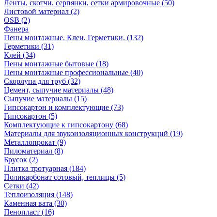
Ленты, скотчи, серпянки, сетки армировочные (50)
Листовой материал (2)
OSB (2)
Фанера
Пены монтажные. Клеи. Герметики. (132)
Герметики (31)
Клей (34)
Пены монтажные бытовые (18)
Пены монтажные профессиональные (40)
Скорлупа для труб (32)
Цемент, сыпучие материалы (48)
Сыпучие материалы (15)
Гипсокартон и комплектующие (73)
Гипсокартон (5)
Комплектующие к гипсокартону (68)
Материалы для звукоизоляционных конструкций (19)
Металлопрокат (9)
Пиломатериал (8)
Брусок (2)
Плитка тротуарная (184)
Поликарбонат сотовый, теплицы (5)
Сетки (42)
Теплоизоляция (148)
Каменная вата (30)
Пенопласт (16)