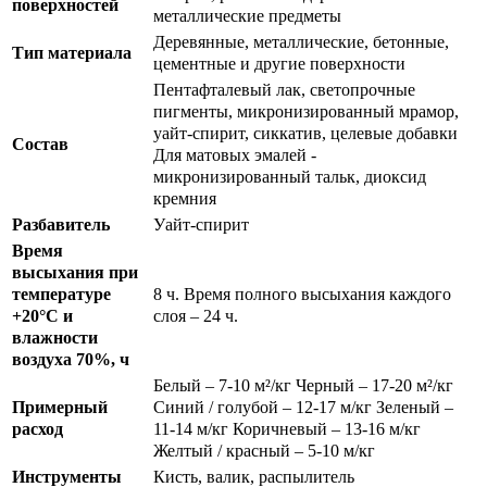
поверхностей
металлические предметы
Деревянные, металлические, бетонные,
Тип материала
цементные и другие поверхности
Пентафталевый лак, светопрочные
пигменты, микронизированный мрамор,
уайт-спирит, сиккатив, целевые добавки
Состав
Для матовых эмалей -
микронизированный тальк, диоксид
кремния
Разбавитель
Уайт-спирит
Время
высыхания при
температуре
8 ч. Время полного высыхания каждого
+20°С и
слоя – 24 ч.
влажности
воздуха 70%, ч
Белый – 7-10 м²/кг Черный – 17-20 м²/кг
Примерный
Синий / голубой – 12-17 м/кг Зеленый –
расход
11-14 м/кг Коричневый – 13-16 м/кг
Желтый / красный – 5-10 м/кг
Инструменты
Кисть, валик, распылитель