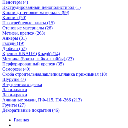
Пенотерм (4)
Экструдированный пенополистирол (1)
Кирпич, стеновые материалы (99)
Кирпич (50)
Пазогребневые плиты (15)
Стеновые материалы (26)
Метизы, крепеж (263)
Анкеры (31)
Гвозди (19)
Дюбели (57)
Крепеж KNAUF (Кнауф) (14)
Метрика (Болты, гайки, шайбы) (23)
Перфорированный крепеж (35)
Саморезы (40)
Скоба строительная,заклепки,планка прижимная (10)
Шурупы (7)
Внутренняя отделка
Лаки-краски
Лаки-краски
Алкидные эмали, ПФ-115, ПФ-266 (213)
Грунты (27)
Декоративные покрытия (46)
Главная