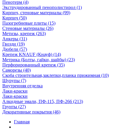
Пенотерм (4)
Экструдированный пенополистирол (1)
Кирпич, стеновые материалы (99)
Кирпич (50)
Пазогребневые плиты (15)
Стеновые материалы (26)
Метизы, крепеж (263)
Анкеры (31)
Гвозди (19)
Дюбели (57)
Крепеж KNAUF (Кнауф) (14)
Метрика (Болты, гайки, шайбы) (23)
Перфорированный крепеж (35)
Саморезы (40)
Скоба строительная,заклепки,планка прижимная (10)
Шурупы (7)
Внутренняя отделка
Лаки-краски
Лаки-краски
Алкидные эмали, ПФ-115, ПФ-266 (213)
Грунты (27)
Декоративные покрытия (46)
Главная