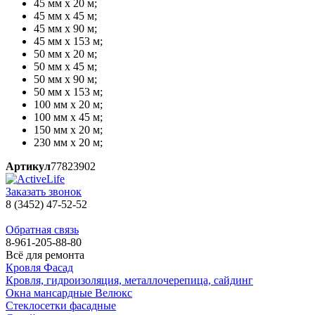
45 мм х 20 м;
45 мм х 45 м;
45 мм х 90 м;
45 мм х 153 м;
50 мм х 20 м;
50 мм х 45 м;
50 мм х 90 м;
50 мм х 153 м;
100 мм х 20 м;
100 мм х 45 м;
150 мм х 20 м;
230 мм x 20 м;
Артикул
77823902
Заказать звонок
8 (3452) 47-52-52
Обратная связь
8-961-205-88-80
Всё для ремонта
Кровля Фасад
Кровля, гидроизоляция, металлочерепица, сайдинг
Окна мансардные Велюкс
Стеклосетки фасадные