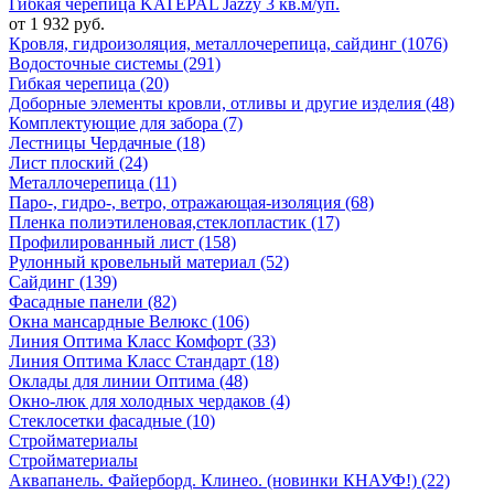
Гибкая черепица KATEPAL Jazzy 3 кв.м/уп.
от 1 932 руб.
Кровля, гидроизоляция, металлочерепица, сайдинг (1076)
Водосточные системы (291)
Гибкая черепица (20)
Доборные элементы кровли, отливы и другие изделия (48)
Комплектующие для забора (7)
Лестницы Чердачные (18)
Лист плоский (24)
Металлочерепица (11)
Паро-, гидро-, ветро, отражающая-изоляция (68)
Пленка полиэтиленовая,стеклопластик (17)
Профилированный лист (158)
Рулонный кровельный материал (52)
Сайдинг (139)
Фасадные панели (82)
Окна мансардные Велюкс (106)
Линия Оптима Класс Комфорт (33)
Линия Оптима Класс Стандарт (18)
Оклады для линии Оптима (48)
Окно-люк для холодных чердаков (4)
Стеклосетки фасадные (10)
Стройматериалы
Стройматериалы
Аквапанель. Файерборд. Клинео. (новинки КНАУФ!) (22)