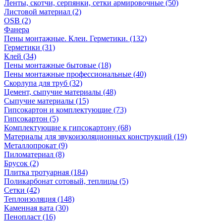
Ленты, скотчи, серпянки, сетки армировочные (50)
Листовой материал (2)
OSB (2)
Фанера
Пены монтажные. Клеи. Герметики. (132)
Герметики (31)
Клей (34)
Пены монтажные бытовые (18)
Пены монтажные профессиональные (40)
Скорлупа для труб (32)
Цемент, сыпучие материалы (48)
Сыпучие материалы (15)
Гипсокартон и комплектующие (73)
Гипсокартон (5)
Комплектующие к гипсокартону (68)
Материалы для звукоизоляционных конструкций (19)
Металлопрокат (9)
Пиломатериал (8)
Брусок (2)
Плитка тротуарная (184)
Поликарбонат сотовый, теплицы (5)
Сетки (42)
Теплоизоляция (148)
Каменная вата (30)
Пенопласт (16)