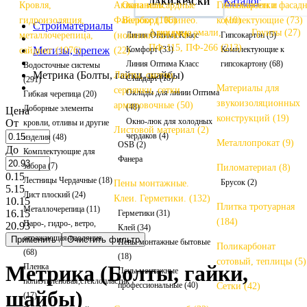
Каталог
ВНУТРЕННЯЯ ОТДЕЛКА
ЛАКИ-КРАСКИ
ЛАКИ-КРАСКИ
Кровля,
Аквапанель.
Окна мансардные
Гипсокартон и
Стеклосетки фасад
гидроизоляция,
Файерборд. Клинео.
Велюкс (106)
комплектующие (73)
(10)
Стройматериалы
Алкидные эмали,
Грунты (27)
металлочерепица,
(новинки КНАУФ!)
Линия Оптима Класс
Гипсокартон (5)
ПФ-115, ПФ-266 (213)
Метизы, крепеж
Комфорт (33)
Комплектующие к
сайдинг (1076)
(22)
Линия Оптима Класс
гипсокартону (68)
Водосточные системы
Метрика (Болты, гайки, шайбы)
Ленты, скотчи,
Стандарт (18)
(291)
Материалы для
серпянки, сетки
Оклады для линии Оптима
Гибкая черепица (20)
звукоизоляционных
армировочные (50)
(48)
Доборные элементы
Цена
конструкций (19)
Окно-люк для холодных
От
кровли, отливы и другие
Листовой материал (2)
чердаков (4)
изделия (48)
Металлопрокат (9)
OSB (2)
До
Комплектующие для
Фанера
забора (7)
Пиломатериал (8)
0.15
Лестницы Чердачные (18)
Брусок (2)
Пены монтажные.
5.15
Лист плоский (24)
Клеи. Герметики. (132)
10.15
Плитка тротуарная
Металлочерепица (11)
16.15
Герметики (31)
(184)
Паро-, гидро-, ветро,
20.93
Клей (34)
отражающая-изоляция
Пены монтажные бытовые
Поликарбонат
(68)
(18)
сотовый, теплицы (5)
Метрика (Болты, гайки,
Пленка
Пены монтажные
полиэтиленовая,стеклопластик
профессиональные (40)
Сетки (42)
шайбы)
(17)