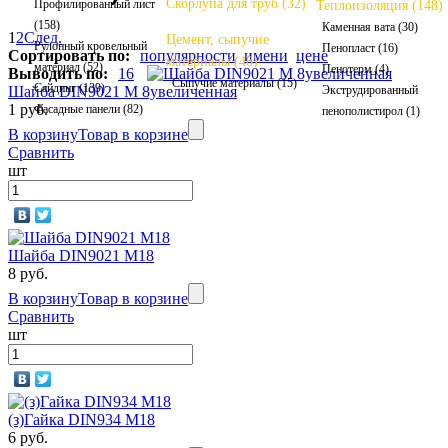
Скорлупа для труб (32)
Профилированный лист
Теплоизоляция (148)
(158)
Каменная вата (30)
1
2
След.
Цемент, сыпучие
Рулонный кровельный
Пенопласт (16)
Сортировать по:
популярности
имени
цене
материалы (48)
материал (52)
Пенотерм (4)
Выводить по:
16
Сыпучие материалы (15)
Сайдинг (139)
Шайба DIN9021 М 8увеличенная
Экструдированный
1 руб.
Фасадные панели (82)
пенополистирол (1)
В корзину
Товар в корзине
Сравнить
шт
Шайба DIN9021 М18
8 руб.
В корзину
Товар в корзине
Сравнить
шт
(з)Гайка DIN934 M18
6 руб.