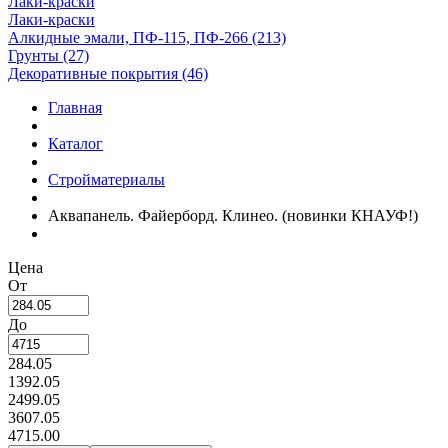
Лаки-краски
Лаки-краски
Алкидные эмали, ПФ-115, ПФ-266 (213)
Грунты (27)
Декоративные покрытия (46)
Главная
Каталог
Стройматериалы
Аквапанель. Файерборд. Клинео. (новинки КНАУФ!)
Цена
От
До
284.05
1392.05
2499.05
3607.05
4715.00