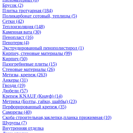
Брусок (2)
Плитка тротуарная (184)
Поликарбонат сотовый, теплицы (5)
Сетки (42)
Теплоизоляция (148)
Каменная вата (30)
Пенопласт (16)
Пенотерм (4)
Экструдированный пенополистирол (1)
Кирпич, стеновые материалы (99)
Кирпич (50)
Пазогребневые плиты (15)
Стеновые материалы (26)
Метизы, крепеж (263)
Анкеры (31)
Гвозди (19)
Дюбели (57)
Крепеж KNAUF (Кнауф) (14)
Метрика (Болты, гайки, шайбы) (23)
Перфорированный крепеж (35)
Саморезы (40)
Скоба строительная,заклепки,планка прижимная (10)
Шурупы (7)
Внутренняя отделка